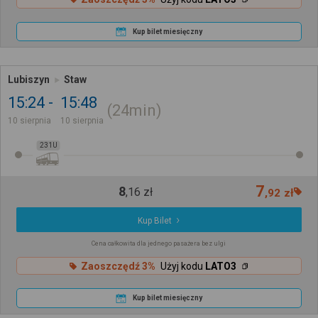
Kup bilet miesięczny
Lubiszyn
Staw
15:24
15:48
24min
10 sierpnia
10 sierpnia
231U
7
8
,
16
zł
,
92
zł
Kup Bilet
Cena całkowita dla jednego pasażera bez ulgi
Zaoszczędź 3%
Użyj kodu
LATO3
Kup bilet miesięczny