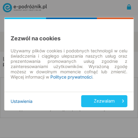
Rozkład Jazdy | Bilety
Bilety okresowe
Zezwól na cookies
Lubiszyn
Staw
zmień kryteria
08.08.2026 | -- : --
Używamy plików cookies i podobnych technologii w celu
świadczenia i ciągłego ulepszania naszych usług oraz
Lubiszyn → Staw
prezentowania promowanych usług zgodnie z
Rozkład jazdy i bilety
zainteresowaniami użytkowników. Wyrażoną zgodę
możesz w dowolnym momencie cofnąć lub zmienić.
Więcej informacji w
Polityce prywatności
.
Nie znaleźliśmy połączeń na podany dzień
Ustawienia
Zezwalam
Poniżej przedstawiamy dostępne połączenia z innych dat