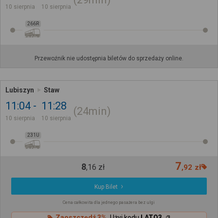
10 sierpnia
10 sierpnia
266R
Przewoźnik nie udostępnia biletów do sprzedaży online.
Lubiszyn
Staw
11:04
11:28
24min
10 sierpnia
10 sierpnia
231U
7
8
,
16
zł
,
92
zł
Kup Bilet
Cena całkowita dla jednego pasażera bez ulgi
Zaoszczędź 3%
Użyj kodu
LATO3