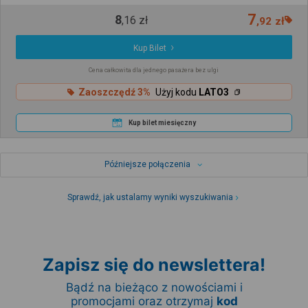
7
8
,
16
zł
,
92
zł
Kup Bilet
Cena całkowita dla jednego pasażera bez ulgi
Zaoszczędź 3%
Użyj kodu
LATO3
Kup bilet miesięczny
Późniejsze połączenia
Sprawdź, jak ustalamy wyniki wyszukiwania
Zapisz się do newslettera!
Bądź na bieżąco z nowościami i
promocjami oraz otrzymaj
kod