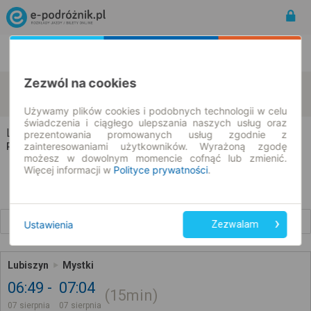
Rozkład Jazdy | Bilety
Bilety okresowe
Zezwól na cookies
Lubiszyn
Mystki
zmień kryteria
07.08.2026 | -- : --
Używamy plików cookies i podobnych technologii w celu
świadczenia i ciągłego ulepszania naszych usług oraz
Lubiszyn → Mystki
prezentowania promowanych usług zgodnie z
zainteresowaniami użytkowników. Wyrażoną zgodę
Rozkład jazdy i bilety
możesz w dowolnym momencie cofnąć lub zmienić.
Więcej informacji w
Polityce prywatności
.
Wcześniejsze połączenia
Ustawienia
Zezwalam
Lubiszyn
Mystki
06:49
07:04
15min
07 sierpnia
07 sierpnia