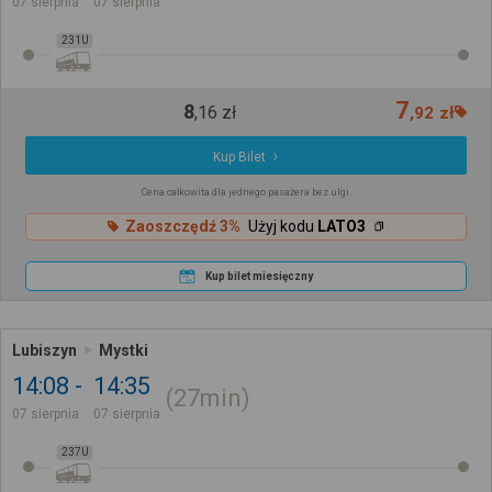
07 sierpnia
07 sierpnia
231U
7
8
,
16
zł
,
92
zł
Kup Bilet
Cena całkowita dla jednego pasażera bez ulgi
Zaoszczędź 3%
Użyj kodu
LATO3
Kup bilet miesięczny
Lubiszyn
Mystki
14:08
14:35
27min
07 sierpnia
07 sierpnia
237U