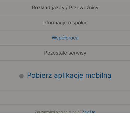
Rozkład jazdy / Przewoźnicy
Informacje o spółce
Współpraca
Pozostałe serwisy
Pobierz aplikację mobilną
Zauważyłeś błąd na stronie?
Zgłoś to
Copyright 2006-2026 by Teroplan S.A.