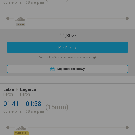
08 sierpnia
08 sierpnia
OSOB.
11
,
80
zł
Kup Bilet
Cena całkowita dla jednego pasażera bez ulgi
Kup bilet okresowy
Lubin
Legnica
Peron II
Peron III
01:41
01:58
16min
08 sierpnia
08 sierpnia
TLK 83194