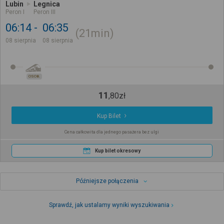
Lubin
Legnica
Peron I
Peron III
06:14
06:35
21min
08 sierpnia
08 sierpnia
OSOB.
11
,
80
zł
Kup Bilet
Cena całkowita dla jednego pasażera bez ulgi
Kup bilet okresowy
Późniejsze połączenia
Sprawdź, jak ustalamy wyniki wyszukiwania