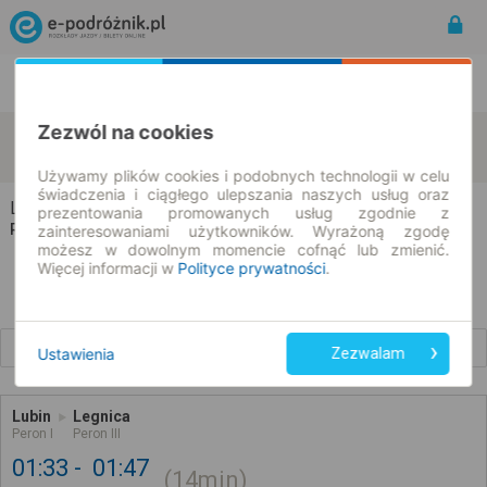
Rozkład Jazdy | Bilety
Bilety okresowe
Zezwól na cookies
Lubin
Legnica
zmień kryteria
08.08.2026 | -- : --
Używamy plików cookies i podobnych technologii w celu
świadczenia i ciągłego ulepszania naszych usług oraz
Lubin → Legnica
prezentowania promowanych usług zgodnie z
Rozkład jazdy i bilety
zainteresowaniami użytkowników. Wyrażoną zgodę
możesz w dowolnym momencie cofnąć lub zmienić.
Więcej informacji w
Polityce prywatności
.
Wcześniejsze połączenia
Ustawienia
Zezwalam
Lubin
Legnica
Peron I
Peron III
01:33
01:47
14min