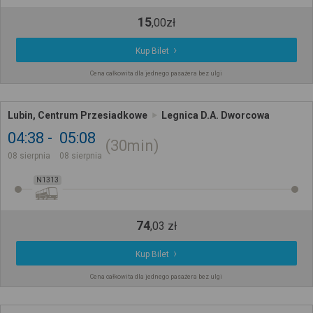
15
,
00
zł
Kup Bilet
Cena całkowita dla jednego pasażera bez ulgi
Lubin, Centrum Przesiadkowe
Legnica D.A. Dworcowa
04:38
05:08
30min
08 sierpnia
08 sierpnia
N1313
74
,
03
zł
Kup Bilet
Cena całkowita dla jednego pasażera bez ulgi