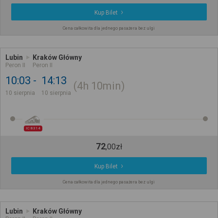
Kup Bilet
Cena całkowita dla jednego pasażera bez ulgi
Lubin
Kraków Główny
Peron II
Peron II
10:03
14:13
4h
10min
10 sierpnia
10 sierpnia
IC 8314
72
,
00
zł
Kup Bilet
Cena całkowita dla jednego pasażera bez ulgi
Lubin
Kraków Główny