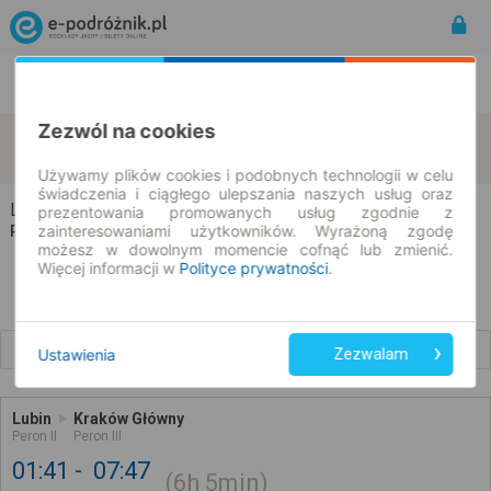
Rozkład Jazdy | Bilety
Bilety okresowe
Zezwól na cookies
Lubin
Kraków
zmień kryteria
10.08.2026 | -- : --
Używamy plików cookies i podobnych technologii w celu
świadczenia i ciągłego ulepszania naszych usług oraz
Lubin → Kraków
prezentowania promowanych usług zgodnie z
zainteresowaniami użytkowników. Wyrażoną zgodę
Rozkład jazdy i bilety
możesz w dowolnym momencie cofnąć lub zmienić.
Więcej informacji w
Polityce prywatności
.
Wcześniejsze połączenia
Ustawienia
Zezwalam
Lubin
Kraków Główny
Peron II
Peron III
01:41
07:47
6h
5min