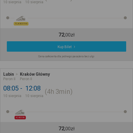
10 sierpnia
10 sierpnia
TLK 83194
72
,
00
zł
Kup Bilet
Cena całkowita dla jednego pasażera bez ulgi
Lubin
Kraków Główny
Peron II
Peron II
08:05
12:08
4h
3min
10 sierpnia
10 sierpnia
IC 8318
72
,
00
zł