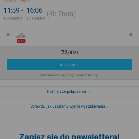
Peron II
Peron II
11:59
16:06
4h
7min
10 sierpnia
10 sierpnia
IC 59
72
,
00
zł
Kup Bilet
Cena całkowita dla jednego pasażera bez ulgi
Późniejsze połączenia
Sprawdź, jak ustalamy wyniki wyszukiwania
Zapisz się do newslettera!