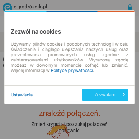
Rozkład Jazdy | Bilety
Bilety okresowe
Zezwól na cookies
Łubin Kościelny
Kiersnówek
zmień kryteria
Używamy plików cookies i podobnych technologii w celu
07.08.2026 | -- : --
świadczenia i ciągłego ulepszania naszych usług oraz
prezentowania promowanych usług zgodnie z
Łubin Kościelny → Kiersnówek
zainteresowaniami użytkowników. Wyrażoną zgodę
możesz w dowolnym momencie cofnąć lub zmienić.
Rozkład jazdy i bilety
Więcej informacji w
Polityce prywatności
.
Ustawienia
Zezwalam
Upss... Nie udało nam się
znaleźć połączeń.
Zmień kryteria i poszukaj połączeń
ponownie.