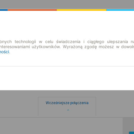
Rozkład Jazdy | Bilety
Bilety okresowe
nych technologii w celu świadczenia i ciągłego ulepszania n
interesowaniami użytkowników. Wyrażoną zgodę możesz w dowoln
ności
.
Wcześniejsze połączenia