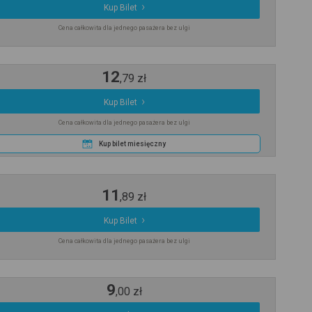
Kup Bilet
Cena całkowita dla jednego pasażera bez ulgi
12
,
79
zł
Kup Bilet
Cena całkowita dla jednego pasażera bez ulgi
Kup bilet miesięczny
11
,
89
zł
Kup Bilet
Cena całkowita dla jednego pasażera bez ulgi
9
,
00
zł