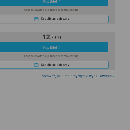
Kup Bilet
Cena całkowita dla jednego pasażera bez ulgi
Kup bilet miesięczny
12
,
79
zł
Kup Bilet
Cena całkowita dla jednego pasażera bez ulgi
Kup bilet miesięczny
Sprawdź, jak ustalamy wyniki wyszukiwania