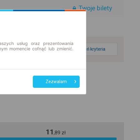
Twoje bilety
aszych usług oraz prezentowania
ym momencie cofnąć lub zmienić.
zmień kryteria
Zezwalam
11
,
89
zł