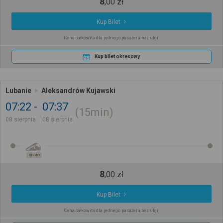
8
,
00
zł
Kup Bilet
Cena całkowita dla jednego pasażera bez ulgi
Kup bilet okresowy
Lubanie
Aleksandrów Kujawski
07:22
07:37
15min
08 sierpnia
08 sierpnia
REGIO
8
,
00
zł
Kup Bilet
Cena całkowita dla jednego pasażera bez ulgi