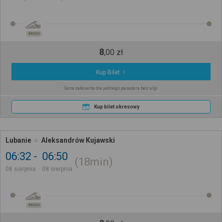
REGIO
8
,
00
zł
Kup Bilet
Cena całkowita dla jednego pasażera bez ulgi
Kup bilet okresowy
Lubanie
Aleksandrów Kujawski
06:32
06:50
18min
08 sierpnia
08 sierpnia
REGIO