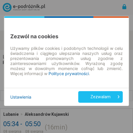
Rozkład Jazdy | Bilety
Bilety okresowe
Zezwól na cookies
Lubanie
Aleksandrów Kujawski
zmień kryteria
08.08.2026 | -- : --
Używamy plików cookies i podobnych technologii w celu
świadczenia i ciągłego ulepszania naszych usług oraz
Lubanie → Aleksandrów Kujawski
prezentowania promowanych usług zgodnie z
Rozkład jazdy i bilety
zainteresowaniami użytkowników. Wyrażoną zgodę
możesz w dowolnym momencie cofnąć lub zmienić.
Więcej informacji w
Polityce prywatności
.
Wcześniejsze połączenia
Ustawienia
Zezwalam
Lubanie
Aleksandrów Kujawski
05:34
05:50
16min
08 sierpnia
08 sierpnia