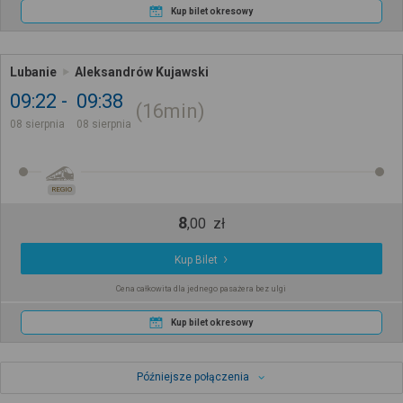
Kup bilet okresowy
Lubanie
Aleksandrów Kujawski
09:22
09:38
16min
08 sierpnia
08 sierpnia
REGIO
8
,
00
zł
Kup Bilet
Cena całkowita dla jednego pasażera bez ulgi
Kup bilet okresowy
Późniejsze połączenia