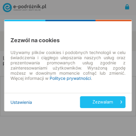
Rozkład Jazdy | Bilety
Bilety okresowe
Lubaczów
Lamezia Terme
Zezwól na cookies
zmień kryteria
07.08.2026 | -- : --
Używamy plików cookies i podobnych technologii w celu
świadczenia i ciągłego ulepszania naszych usług oraz
Lubaczów → Lamezia Terme
prezentowania promowanych usług zgodnie z
Rozkład jazdy i bilety
zainteresowaniami użytkowników. Wyrażoną zgodę
możesz w dowolnym momencie cofnąć lub zmienić.
Więcej informacji w
Polityce prywatności
.
Nie znaleźliśmy połączeń na podany dzień
Ustawienia
Zezwalam
Poniżej przedstawiamy dostępne połączenia z innych dat