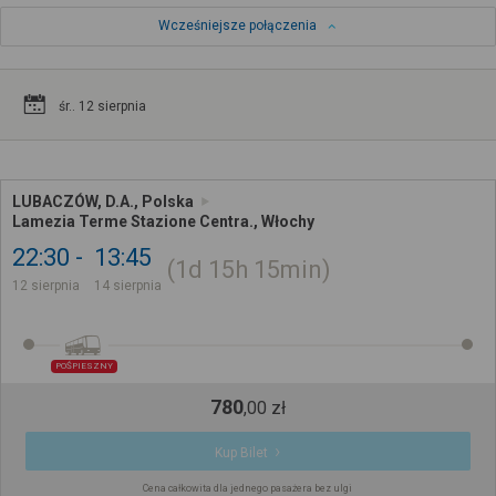
Wcześniejsze połączenia
śr.. 12 sierpnia
LUBACZÓW, D.A., Polska
Lamezia Terme Stazione Centra., Włochy
22:30
13:45
1d
15h
15min
12 sierpnia
14 sierpnia
POŚPIESZNY
780
,
00
zł
Kup Bilet
Cena całkowita dla jednego pasażera bez ulgi