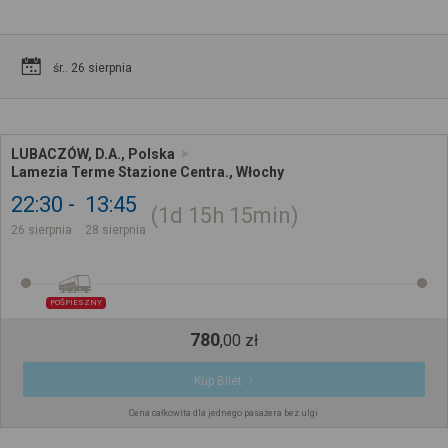
śr.. 26 sierpnia
LUBACZÓW, D.A., Polska
Lamezia Terme Stazione Centra., Włochy
22:30
13:45
1d
15h
15min
26 sierpnia
28 sierpnia
POŚPIESZNY
780
,
00
zł
Kup Bilet
Cena całkowita dla jednego pasażera bez ulgi