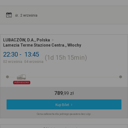
śr.. 2 września
LUBACZÓW, D.A., Polska
Lamezia Terme Stazione Centra., Włochy
22:30
13:45
1d
15h
15min
02 września
04 września
POŚPIESZNY
789
,
99
zł
Kup Bilet
Cena całkowita dla jednego pasażera bez ulgi