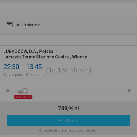
śr.. 19 sierpnia
LUBACZÓW, D.A., Polska
Lamezia Terme Stazione Centra., Włochy
22:30
13:45
1d
15h
15min
19 sierpnia
21 sierpnia
POŚPIESZNY
789
,
99
zł
Kup Bilet
Cena całkowita dla jednego pasażera bez ulgi