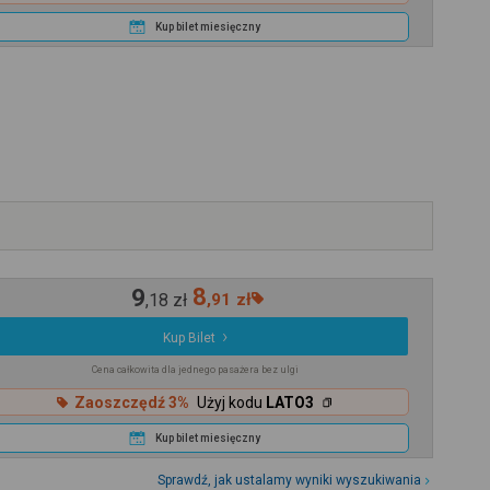
Kup bilet miesięczny
9
8
,
18
zł
,
91
zł
Kup Bilet
Cena całkowita dla jednego pasażera bez ulgi
Zaoszczędź 3%
Użyj kodu
LATO3
Kup bilet miesięczny
Sprawdź, jak ustalamy wyniki wyszukiwania