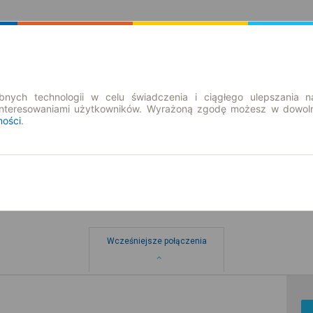
Rozkład Jazdy | Bilety
Bilety okresowe
nych technologii w celu świadczenia i ciągłego ulepszania n
interesowaniami użytkowników. Wyrażoną zgodę możesz w dowoln
ności
.
Wcześniejsze połączenia