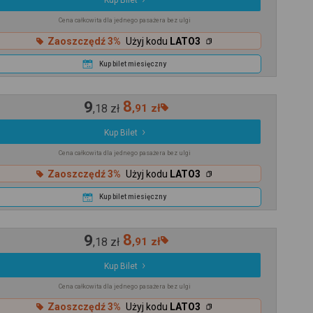
Kup Bilet
Cena całkowita dla jednego pasażera bez ulgi
Zaoszczędź 3%
Użyj kodu
LATO3
Kup bilet miesięczny
9
8
,
18
zł
,
91
zł
Kup Bilet
Cena całkowita dla jednego pasażera bez ulgi
Zaoszczędź 3%
Użyj kodu
LATO3
Kup bilet miesięczny
9
8
,
18
zł
,
91
zł
Kup Bilet
Cena całkowita dla jednego pasażera bez ulgi
Zaoszczędź 3%
Użyj kodu
LATO3