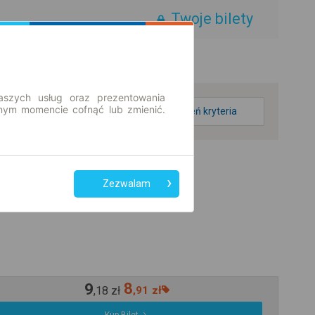
Twoje bilety
aszych usług oraz prezentowania
ym momencie cofnąć lub zmienić.
zmień kryteria
Zezwalam
9
8
,
18
zł
,
91
zł