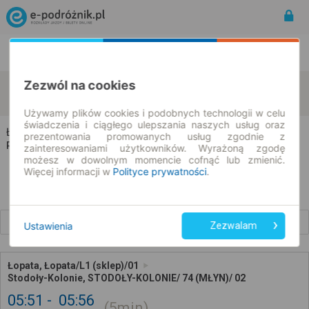
Rozkład Jazdy | Bilety
Bilety okresowe
Zezwól na cookies
Łopata
Stodoły-Kolonie
zmień kryteria
07.08.2026 | -- : --
Używamy plików cookies i podobnych technologii w celu
świadczenia i ciągłego ulepszania naszych usług oraz
Łopata → Stodoły-Kolonie
prezentowania promowanych usług zgodnie z
Rozkład jazdy i bilety
zainteresowaniami użytkowników. Wyrażoną zgodę
możesz w dowolnym momencie cofnąć lub zmienić.
Więcej informacji w
Polityce prywatności
.
Wcześniejsze połączenia
Ustawienia
Zezwalam
Łopata, Łopata/L1 (sklep)/01
Stodoły-Kolonie, STODOŁY-KOLONIE/ 74 (MŁYN)/ 02
05:51
05:56
5min