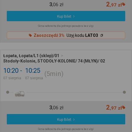
2
3
,
06
zł
,
97
zł
Kup Bilet
Cena całkowita dla jednego pasażera bez ulgi
Zaoszczędź 3%
Użyj kodu
LATO3
Łopata, Łopata/L1 (sklep)/01
Stodoły-Kolonie, STODOŁY-KOLONIE/ 74 (MŁYN)/ 02
10:20
10:25
5min
07 sierpnia
07 sierpnia
2
3
,
06
zł
,
97
zł
Kup Bilet
Cena całkowita dla jednego pasażera bez ulgi