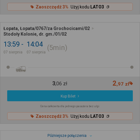
Zaoszczędź 3%
Użyj kodu
LATO3
Łopata, Łopata/0767/za Grochocicami/02
Stodoły Kolonie, dr. gm./01/02
13:59
14:04
5min
07 sierpnia
07 sierpnia
2
3
,
06
zł
,
97
zł
Kup Bilet
Cena całkowita dla jednego pasażera bez ulgi
Zaoszczędź 3%
Użyj kodu
LATO3
Późniejsze połączenia