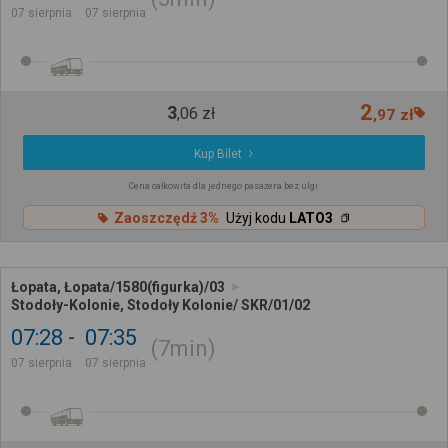
07 sierpnia
07 sierpnia
2
3
,
06
zł
,
97
zł
Kup Bilet
Cena całkowita dla jednego pasażera bez ulgi
Zaoszczędź 3%
Użyj kodu
LATO3
Łopata, Łopata/1580(figurka)/03
Stodoły-Kolonie, Stodoły Kolonie/ SKR/01/02
07:28
07:35
7min
07 sierpnia
07 sierpnia