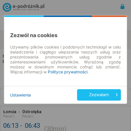
Rozkład Jazdy | Bilety
Bilety okresowe
Zezwól na cookies
Łomża
Ostrołęka
zmień kryteria
08.08.2026 | -- : --
Używamy plików cookies i podobnych technologii w celu
świadczenia i ciągłego ulepszania naszych usług oraz
Łomża → Ostrołęka
prezentowania promowanych usług zgodnie z
zainteresowaniami użytkowników. Wyrażoną zgodę
Rozkład jazdy i bilety
możesz w dowolnym momencie cofnąć lub zmienić.
Więcej informacji w
Polityce prywatności
.
Wcześniejsze połączenia
Ustawienia
Zezwalam
Łomża
Ostrołęka
Peron I
Peron I
06:13
06:43
30min