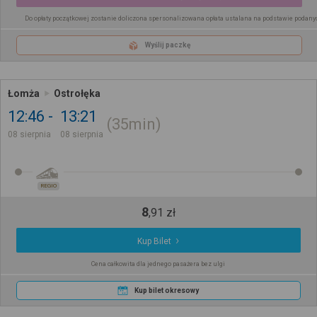
Do opłaty początkowej zostanie doliczona spersonalizowana opłata ustalana na podstawie podany
Wyślij paczkę
Łomża
Ostrołęka
12:46
13:21
35min
08 sierpnia
08 sierpnia
REGIO
8
,
91
zł
Kup Bilet
Cena całkowita dla jednego pasażera bez ulgi
Kup bilet okresowy