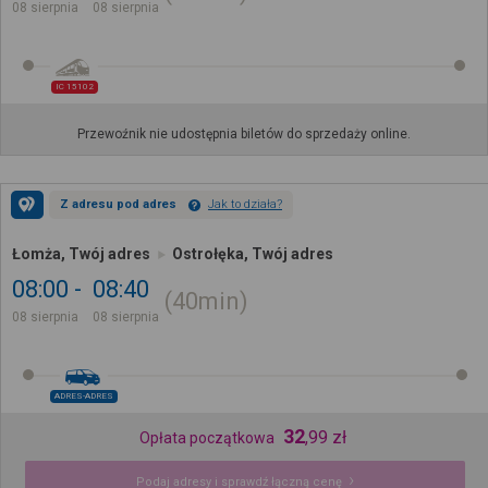
08 sierpnia
08 sierpnia
IC 15102
Przewoźnik nie udostępnia biletów do sprzedaży online.
Z adresu pod adres
Jak to działa?
Łomża, Twój adres
Ostrołęka, Twój adres
08:00
08:40
40min
08 sierpnia
08 sierpnia
ADRES-ADRES
32
,
99
zł
Opłata początkowa
Podaj adresy i sprawdź łączną cenę