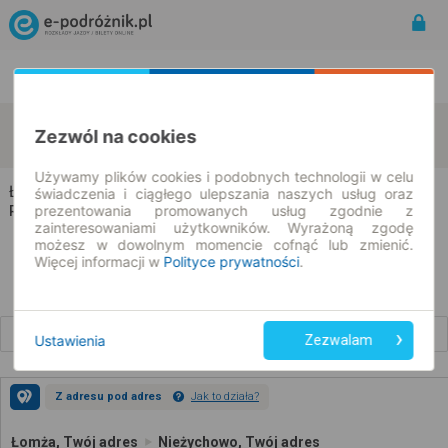
Rozkład Jazdy | Bilety
Bilety okresowe
Łomża
Nieżychowo
Zezwól na cookies
zmień kryteria
10.08.2026 | -- : --
Używamy plików cookies i podobnych technologii w celu
Łomża → Nieżychowo
świadczenia i ciągłego ulepszania naszych usług oraz
prezentowania promowanych usług zgodnie z
Rozkład jazdy i bilety
zainteresowaniami użytkowników. Wyrażoną zgodę
możesz w dowolnym momencie cofnąć lub zmienić.
Więcej informacji w
Polityce prywatności
.
Wcześniejsze połączenia
Ustawienia
Zezwalam
Z adresu pod adres
Jak to działa?
Łomża, Twój adres
Nieżychowo, Twój adres