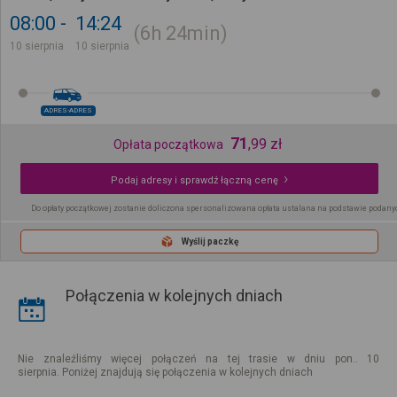
08:00
14:24
6h
24min
10 sierpnia
10 sierpnia
ADRES-ADRES
71
,
99
zł
Opłata początkowa
Podaj adresy i sprawdź łączną cenę
Do opłaty początkowej zostanie doliczona spersonalizowana opłata ustalana na podstawie podany
Wyślij paczkę
Połączenia w kolejnych dniach
Nie znaleźliśmy więcej połączeń na tej trasie w dniu pon.. 10
sierpnia. Poniżej znajdują się połączenia w kolejnych dniach