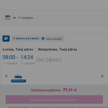
wt.. 11 sierpnia
Z adresu pod adres
Jak to działa?
Łomża, Twój adres
Nieżychowo, Twój adres
08:00
14:24
6h
24min
11 sierpnia
11 sierpnia
ADRES-ADRES
71
,
99
zł
Opłata początkowa
Podaj adresy i sprawdź łączną cenę
Do opłaty początkowej zostanie doliczona spersonalizowana opłata ustalana na podstawie podany