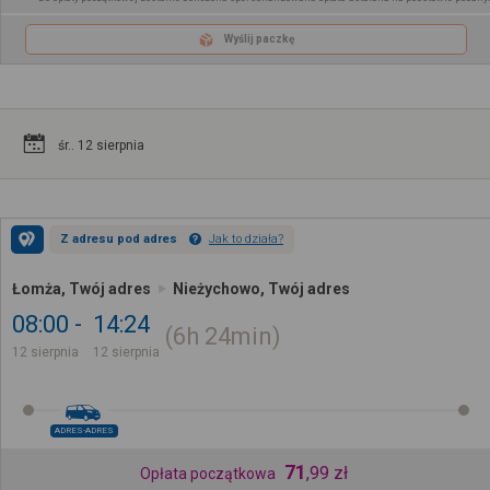
Wyślij paczkę
śr.. 12 sierpnia
Z adresu pod adres
Jak to działa?
Łomża, Twój adres
Nieżychowo, Twój adres
08:00
14:24
6h
24min
12 sierpnia
12 sierpnia
ADRES-ADRES
71
,
99
zł
Opłata początkowa