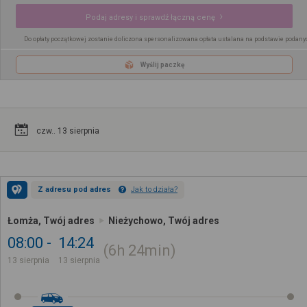
Podaj adresy i sprawdź łączną cenę
Do opłaty początkowej zostanie doliczona spersonalizowana opłata ustalana na podstawie podany
Wyślij paczkę
czw.. 13 sierpnia
Z adresu pod adres
Jak to działa?
Łomża, Twój adres
Nieżychowo, Twój adres
08:00
14:24
6h
24min
13 sierpnia
13 sierpnia