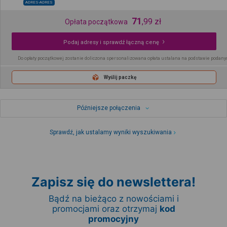
ADRES-ADRES
71
,
99
zł
Opłata początkowa
Podaj adresy i sprawdź łączną cenę
Do opłaty początkowej zostanie doliczona spersonalizowana opłata ustalana na podstawie podany
Wyślij paczkę
Późniejsze połączenia
Sprawdź, jak ustalamy wyniki wyszukiwania
Zapisz się do newslettera!
Bądź na bieżąco z nowościami i
promocjami oraz otrzymaj
kod
promocyjny