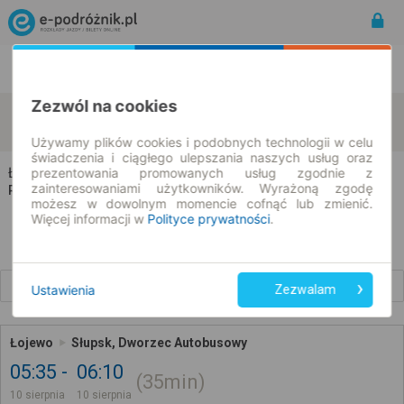
Rozkład Jazdy | Bilety
Bilety okresowe
Zezwól na cookies
Łojewo
Słupsk
zmień kryteria
10.08.2026 | -- : --
Używamy plików cookies i podobnych technologii w celu
świadczenia i ciągłego ulepszania naszych usług oraz
Łojewo → Słupsk
prezentowania promowanych usług zgodnie z
zainteresowaniami użytkowników. Wyrażoną zgodę
Rozkład jazdy i bilety
możesz w dowolnym momencie cofnąć lub zmienić.
Więcej informacji w
Polityce prywatności
.
Wcześniejsze połączenia
Ustawienia
Zezwalam
Łojewo
Słupsk, Dworzec Autobusowy
05:35
06:10
35min
10 sierpnia
10 sierpnia