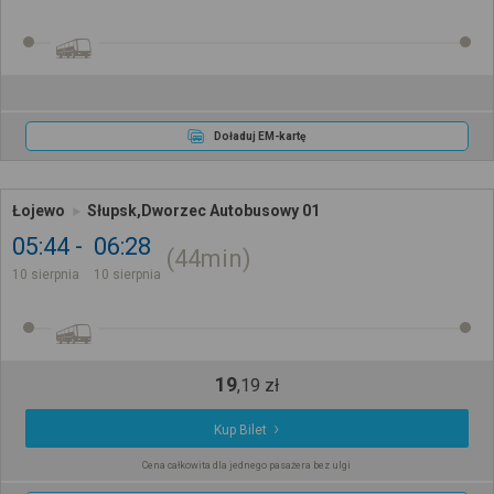
Doładuj EM-kartę
Łojewo
Słupsk,Dworzec Autobusowy 01
05:44
06:28
44min
10 sierpnia
10 sierpnia
19
,
19
zł
Kup Bilet
Cena całkowita dla jednego pasażera bez ulgi