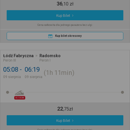
36
,
10
zł
Kup Bilet
Cena całkowita dla jednego pasażera bez ulgi
Kup bilet okresowy
Łódź Fabryczna
Radomsko
Peron III
Peron I
05:08
06:19
1h
11min
09 sierpnia
09 sierpnia
IC 1328
22
,
75
zł
Kup Bilet
Cena całkowita dla jednego pasażera bez ulgi