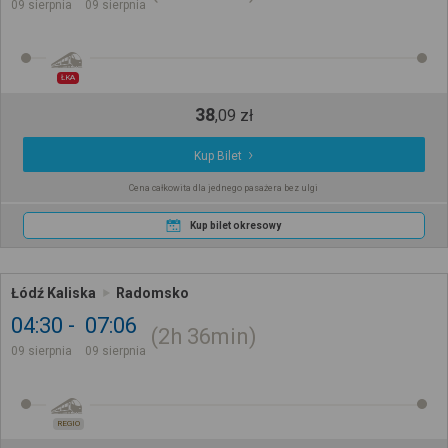
09 sierpnia
09 sierpnia
ŁKA
38
,
09
zł
Kup Bilet
Cena całkowita dla jednego pasażera bez ulgi
Kup bilet okresowy
Łódź Kaliska
Radomsko
04:30
07:06
2h
36min
09 sierpnia
09 sierpnia
REGIO