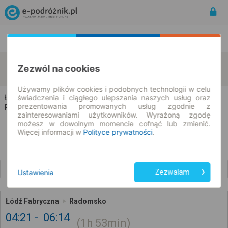
Rozkład Jazdy | Bilety
Bilety okresowe
Łódź
Radomsko
Zezwól na cookies
zmień kryteria
09.08.2026 | -- : --
Używamy plików cookies i podobnych technologii w celu
Łódź → Radomsko
świadczenia i ciągłego ulepszania naszych usług oraz
prezentowania promowanych usług zgodnie z
Rozkład jazdy i bilety
zainteresowaniami użytkowników. Wyrażoną zgodę
możesz w dowolnym momencie cofnąć lub zmienić.
Więcej informacji w
Polityce prywatności
.
Wcześniejsze połączenia
Ustawienia
Zezwalam
Łódź Fabryczna
Radomsko
04:21
06:14
1h
53min