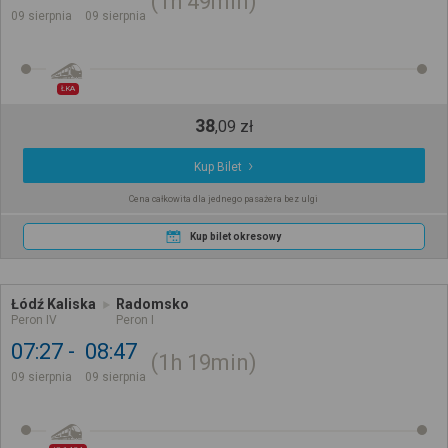
1h
49min
09 sierpnia
09 sierpnia
ŁKA
38
,
09
zł
Kup Bilet
Cena całkowita dla jednego pasażera bez ulgi
Kup bilet okresowy
Łódź Kaliska
Radomsko
Peron IV
Peron I
07:27
08:47
1h
19min
09 sierpnia
09 sierpnia