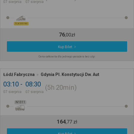
07 sierpnia
07 sierpnia
TLK 35190
76
,
00
zł
Kup Bilet
Cena całkowita dla jednego pasażera bez ulgi
Łódź Fabryczna
Gdynia Pl. Konstytucji Dw. Aut
03:10
08:30
5h
20min
07 sierpnia
07 sierpnia
N1311
164
,
77
zł