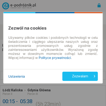
Rozkład Jazdy | Bilety
Bilety okresowe
Zezwól na cookies
Łódź
Gdynia
zmień kryteria
07.08.2026 | -- : --
Używamy plików cookies i podobnych technologii w celu
świadczenia i ciągłego ulepszania naszych usług oraz
Łódź → Gdynia
prezentowania promowanych usług zgodnie z
zainteresowaniami użytkowników. Wyrażoną zgodę
Rozkład jazdy i bilety
możesz w dowolnym momencie cofnąć lub zmienić.
Więcej informacji w
Polityce prywatności
.
Wcześniejsze połączenia
Ustawienia
Zezwalam
Łódź Kaliska
Gdynia Główna
Peron II
Peron III
00:15
05:38
5h
23min