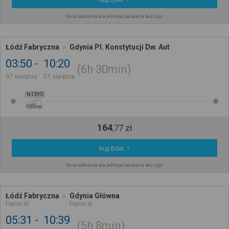
Kup Bilet
Cena całkowita dla jednego pasażera bez ulgi
Łódź Fabryczna
Gdynia Pl. Konstytucji Dw. Aut
03:50
10:20
6h
30min
07 sierpnia
07 sierpnia
N1390
164
,
77
zł
Kup Bilet
Cena całkowita dla jednego pasażera bez ulgi
Łódź Fabryczna
Gdynia Główna
Peron IV
Peron III
05:31
10:39
5h
8min