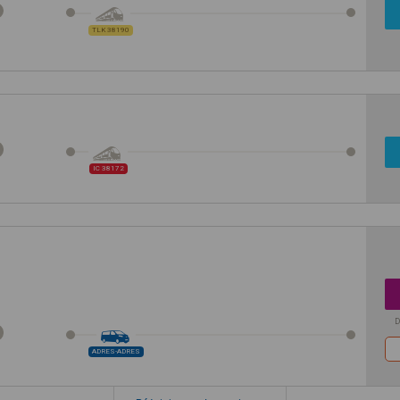
TLK 38190
IC 38172
D
ADRES-ADRES