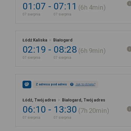
01:07
07:11
6h
4min
07 sierpnia
07 sierpnia
Łódź Kaliska
Białogard
02:19
08:28
6h
9min
07 sierpnia
07 sierpnia
Z adresu pod adres
Jak to działa?
Łódź, Twój adres
Białogard, Twój adres
06:10
13:30
7h
20min
07 sierpnia
07 sierpnia