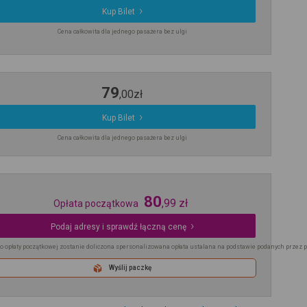
Kup Bilet
Cena całkowita dla jednego pasażera bez ulgi
79
,
00
zł
Kup Bilet
Cena całkowita dla jednego pasażera bez ulgi
80
,
99
zł
Opłata początkowa
Podaj adresy i sprawdź łączną cenę
o opłaty początkowej zostanie doliczona spersonalizowana opłata ustalana na podstawie podanych przez 
Wyślij paczkę