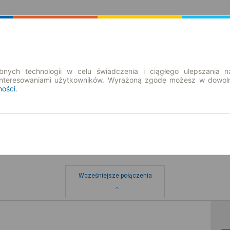
Rozkład Jazdy | Bilety
Bilety okresowe
nych technologii w celu świadczenia i ciągłego ulepszania n
interesowaniami użytkowników. Wyrażoną zgodę możesz w dowoln
ności
.
Wcześniejsze połączenia