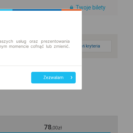
Twoje bilety
aszych usług oraz prezentowania
ym momencie cofnąć lub zmienić.
zmień kryteria
Zezwalam
78
,
00
zł