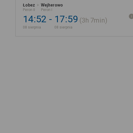
Łobez
Wejherowo
Peron II
Peron I
14:52
17:59
3h
7min
08 sierpnia
08 sierpnia