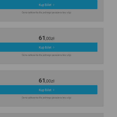
Kup Bilet
Cena całkowita dla jednego pasażera bez ulgi
61
,
00
zł
Kup Bilet
Cena całkowita dla jednego pasażera bez ulgi
61
,
00
zł
Kup Bilet
Cena całkowita dla jednego pasażera bez ulgi