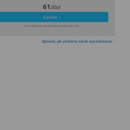
61
,
00
zł
Kup Bilet
Cena całkowita dla jednego pasażera bez ulgi
Sprawdź, jak ustalamy wyniki wyszukiwania