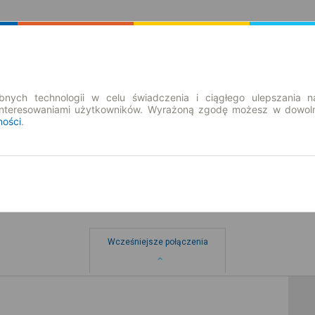
Rozkład Jazdy | Bilety
Bilety okresowe
nych technologii w celu świadczenia i ciągłego ulepszania n
interesowaniami użytkowników. Wyrażoną zgodę możesz w dowoln
ności
.
Wcześniejsze połączenia