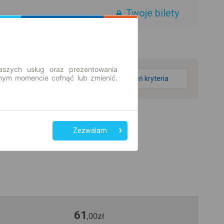
Twoje bilety
aszych usług oraz prezentowania
ym momencie cofnąć lub zmienić.
zmień kryteria
Zezwalam
61
,
00
zł