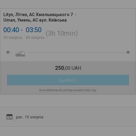
Lityn, Літин, АС Хмельницького 7
Uman, Умань, АС вул. Київська
00:40
03:50
3h
10min
09 sierpnia
09 sierpnia
250
,
00
UAH
Kup Bilet
Cena całkowita dla jednego pasażera bez ulgi
pon.. 10 sierpnia