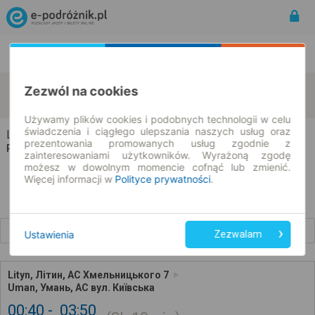
Rozkład Jazdy | Bilety
Bilety okresowe
Lityn
Uman
Zezwól na cookies
zmień kryteria
07.08.2026 | -- : --
Używamy plików cookies i podobnych technologii w celu
świadczenia i ciągłego ulepszania naszych usług oraz
Lityn → Uman
prezentowania promowanych usług zgodnie z
Rozkład jazdy i bilety
zainteresowaniami użytkowników. Wyrażoną zgodę
możesz w dowolnym momencie cofnąć lub zmienić.
Więcej informacji w
Polityce prywatności
.
Wcześniejsze połączenia
Ustawienia
Zezwalam
Lityn, Літин, АС Хмельницького 7
Uman, Умань, АС вул. Київська
00:40
03:50