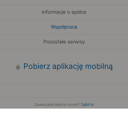
Informacje o spółce
Współpraca
Pozostałe serwisy
Pobierz aplikację mobilną
Zauważyłeś błąd na stronie?
Zgłoś to
Copyright 2006-2026 by Teroplan S.A.
Serwis używa danych GeoLite2 stworzonych przez firmę