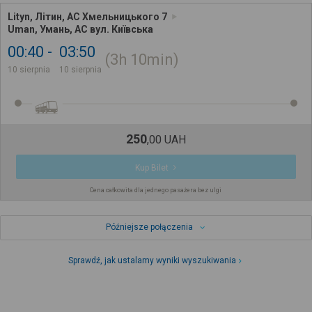
Lityn, Літин, АС Хмельницького 7
Uman, Умань, АС вул. Київська
00:40
03:50
3h
10min
10 sierpnia
10 sierpnia
250
,
00
UAH
Kup Bilet
Cena całkowita dla jednego pasażera bez ulgi
Późniejsze połączenia
Sprawdź, jak ustalamy wyniki wyszukiwania