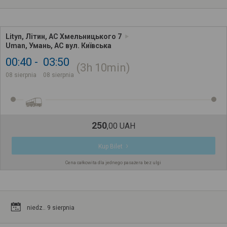
Lityn, Літин, АС Хмельницького 7
Uman, Умань, АС вул. Київська
00:40
03:50
3h
10min
08 sierpnia
08 sierpnia
250
,
00
UAH
Kup Bilet
Cena całkowita dla jednego pasażera bez ulgi
niedz.. 9 sierpnia