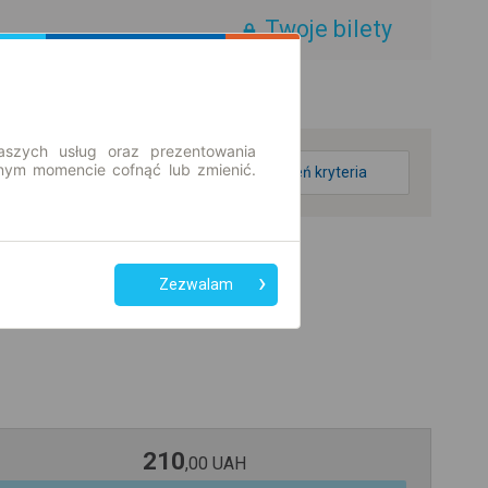
Twoje bilety
aszych usług oraz prezentowania
ym momencie cofnąć lub zmienić.
zmień kryteria
Zezwalam
210
,
00
UAH