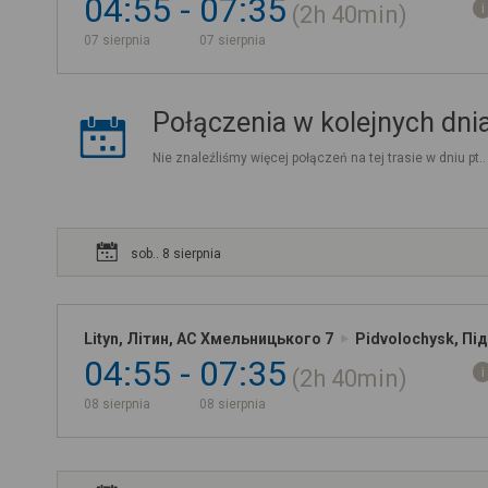
04:55
07:35
2h
40min
07 sierpnia
07 sierpnia
Połączenia w kolejnych dni
Nie znaleźliśmy więcej połączeń na tej trasie w dniu pt.
sob.. 8 sierpnia
Lityn, Літин, АС Хмельницького 7
Pidvolochysk, Пі
04:55
07:35
2h
40min
08 sierpnia
08 sierpnia