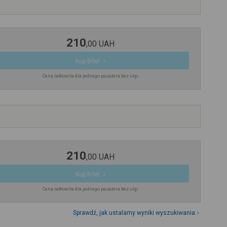
210
,
00
UAH
Kup Bilet
Cena całkowita dla jednego pasażera bez ulgi
210
,
00
UAH
Kup Bilet
Cena całkowita dla jednego pasażera bez ulgi
Sprawdź, jak ustalamy wyniki wyszukiwania