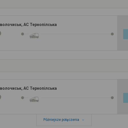
дволочиськ, АС Тернопілська
дволочиськ, АС Тернопілська
Późniejsze połączenia