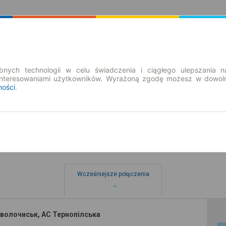
Rozkład Jazdy | Bilety
Bilety okresowe
nych technologii w celu świadczenia i ciągłego ulepszania n
interesowaniami użytkowników. Wyrażoną zgodę możesz w dowoln
ności
.
Wcześniejsze połączenia
дволочиськ, АС Тернопілська