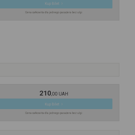
Kup Bilet
Cena całkowita dla jednego pasażera bez ulgi
210
,
00
UAH
Kup Bilet
Cena całkowita dla jednego pasażera bez ulgi