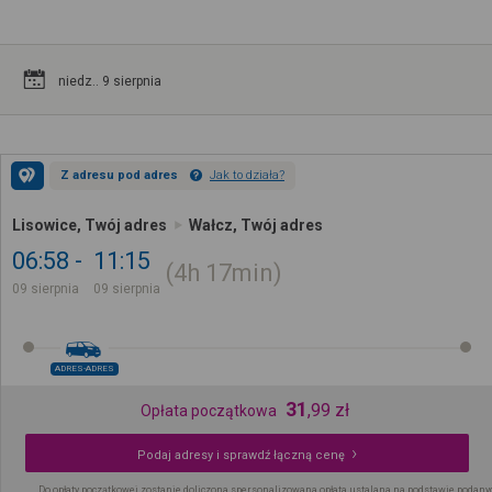
niedz.. 9 sierpnia
Z adresu pod adres
Jak to działa?
Lisowice, Twój adres
Wałcz, Twój adres
06:58
11:15
4h
17min
09 sierpnia
09 sierpnia
ADRES-ADRES
31
,
99
zł
Opłata początkowa
Podaj adresy i sprawdź łączną cenę
Do opłaty początkowej zostanie doliczona spersonalizowana opłata ustalana na podstawie podany