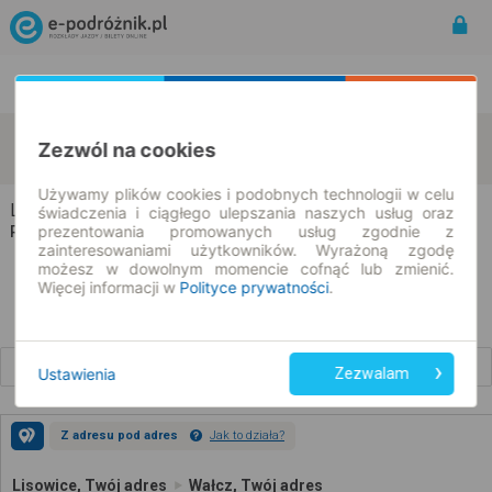
Rozkład Jazdy | Bilety
Bilety okresowe
Lisowice
Wałcz
Zezwól na cookies
zmień kryteria
08.08.2026 | -- : --
Używamy plików cookies i podobnych technologii w celu
Lisowice → Wałcz
świadczenia i ciągłego ulepszania naszych usług oraz
prezentowania promowanych usług zgodnie z
Rozkład jazdy i bilety
zainteresowaniami użytkowników. Wyrażoną zgodę
możesz w dowolnym momencie cofnąć lub zmienić.
Więcej informacji w
Polityce prywatności
.
Wcześniejsze połączenia
Ustawienia
Zezwalam
Z adresu pod adres
Jak to działa?
Lisowice, Twój adres
Wałcz, Twój adres