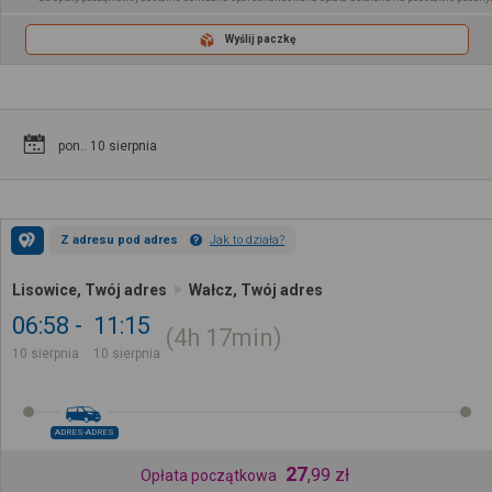
Wyślij paczkę
pon.. 10 sierpnia
Z adresu pod adres
Jak to działa?
Lisowice, Twój adres
Wałcz, Twój adres
06:58
11:15
4h
17min
10 sierpnia
10 sierpnia
ADRES-ADRES
27
,
99
zł
Opłata początkowa