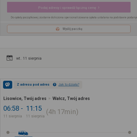
Podaj adresy i sprawdź łączną cenę
Do opłaty początkowej zostanie doliczona spersonalizowana opłata ustalana na podstawie podany
Wyślij paczkę
wt.. 11 sierpnia
Z adresu pod adres
Jak to działa?
Lisowice, Twój adres
Wałcz, Twój adres
06:58
11:15
4h
17min
11 sierpnia
11 sierpnia