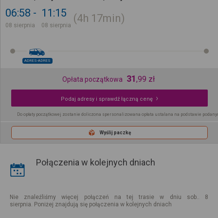
06:58
11:15
4h
17min
08 sierpnia
08 sierpnia
ADRES-ADRES
31
,
99
zł
Opłata początkowa
Podaj adresy i sprawdź łączną cenę
Do opłaty początkowej zostanie doliczona spersonalizowana opłata ustalana na podstawie podany
Wyślij paczkę
Połączenia w kolejnych dniach
Nie znaleźliśmy więcej połączeń na tej trasie w dniu sob.. 8
sierpnia. Poniżej znajdują się połączenia w kolejnych dniach