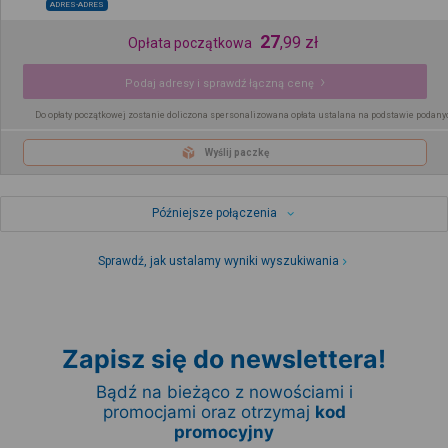
ADRES-ADRES
27
,
99
zł
Opłata początkowa
Podaj adresy i sprawdź łączną cenę
Do opłaty początkowej zostanie doliczona spersonalizowana opłata ustalana na podstawie podany
Wyślij paczkę
Późniejsze połączenia
Sprawdź, jak ustalamy wyniki wyszukiwania
Zapisz się do newslettera!
Bądź na bieżąco z nowościami i
promocjami oraz otrzymaj
kod
promocyjny