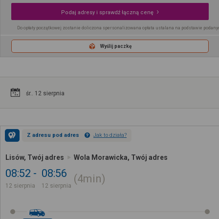
Podaj adresy i sprawdź łączną cenę
Do opłaty początkowej zostanie doliczona spersonalizowana opłata ustalana na podstawie podany
Wyślij paczkę
śr.. 12 sierpnia
Z adresu pod adres
Jak to działa?
Lisów, Twój adres
Wola Morawicka, Twój adres
08:52
08:56
4min
12 sierpnia
12 sierpnia