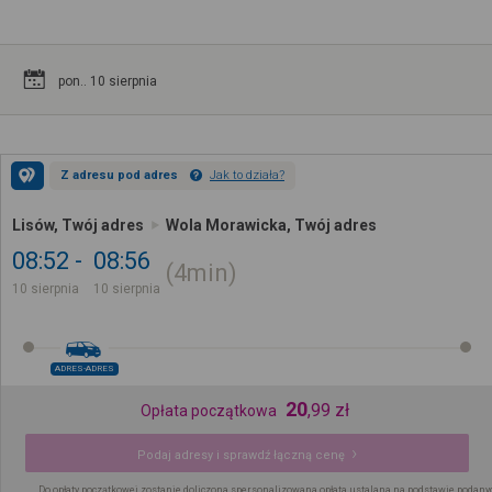
pon.. 10 sierpnia
Z adresu pod adres
Jak to działa?
Lisów, Twój adres
Wola Morawicka, Twój adres
08:52
08:56
4min
10 sierpnia
10 sierpnia
ADRES-ADRES
20
,
99
zł
Opłata początkowa
Podaj adresy i sprawdź łączną cenę
Do opłaty początkowej zostanie doliczona spersonalizowana opłata ustalana na podstawie podany