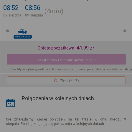
08:52
08:56
4min
09 sierpnia
09 sierpnia
ADRES-ADRES
41
,
99
zł
Opłata początkowa
Podaj adresy i sprawdź łączną cenę
Do opłaty początkowej zostanie doliczona spersonalizowana opłata ustalana na podstawie podany
Wyślij paczkę
Połączenia w kolejnych dniach
Nie znaleźliśmy więcej połączeń na tej trasie w dniu niedz.. 9
sierpnia. Poniżej znajdują się połączenia w kolejnych dniach