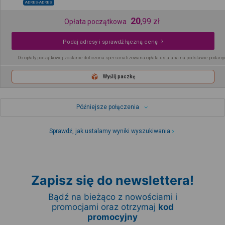
ADRES-ADRES
20
,
99
zł
Opłata początkowa
Podaj adresy i sprawdź łączną cenę
Do opłaty początkowej zostanie doliczona spersonalizowana opłata ustalana na podstawie podany
Wyślij paczkę
Późniejsze połączenia
Sprawdź, jak ustalamy wyniki wyszukiwania
Zapisz się do newslettera!
Bądź na bieżąco z nowościami i
promocjami oraz otrzymaj
kod
promocyjny