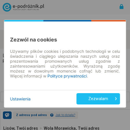
Rozkład Jazdy | Bilety
Bilety okresowe
Lisów
Wola Morawicka
Zezwól na cookies
zmień kryteria
09.08.2026 | -- : --
Używamy plików cookies i podobnych technologii w celu
Lisów → Wola Morawicka
świadczenia i ciągłego ulepszania naszych usług oraz
prezentowania promowanych usług zgodnie z
Rozkład jazdy i bilety
zainteresowaniami użytkowników. Wyrażoną zgodę
możesz w dowolnym momencie cofnąć lub zmienić.
Więcej informacji w
Polityce prywatności
.
Wcześniejsze połączenia
Ustawienia
Zezwalam
Z adresu pod adres
Jak to działa?
Lisów, Twój adres
Wola Morawicka, Twój adres