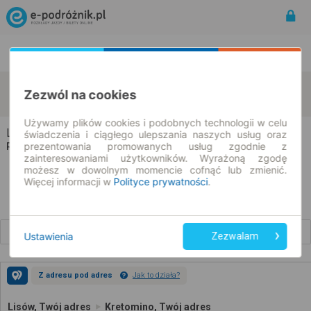
Rozkład Jazdy | Bilety
Bilety okresowe
Lisów
Kretomino
Zezwól na cookies
zmień kryteria
09.08.2026 | -- : --
Używamy plików cookies i podobnych technologii w celu
Lisów → Kretomino
świadczenia i ciągłego ulepszania naszych usług oraz
prezentowania promowanych usług zgodnie z
Rozkład jazdy i bilety
zainteresowaniami użytkowników. Wyrażoną zgodę
możesz w dowolnym momencie cofnąć lub zmienić.
Więcej informacji w
Polityce prywatności
.
Wcześniejsze połączenia
Ustawienia
Zezwalam
Z adresu pod adres
Jak to działa?
Lisów, Twój adres
Kretomino, Twój adres