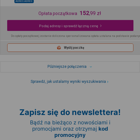
ADRES-ADRES
152
,
99
zł
Opłata początkowa
Podaj adresy i sprawdź łączną cenę
Do opłaty początkowej zostanie doliczona spersonalizowana opłata ustalana na podstawie podany
Wyślij paczkę
Późniejsze połączenia
Sprawdź, jak ustalamy wyniki wyszukiwania
Zapisz się do newslettera!
Bądź na bieżąco z nowościami i
promocjami oraz otrzymaj
kod
promocyjny