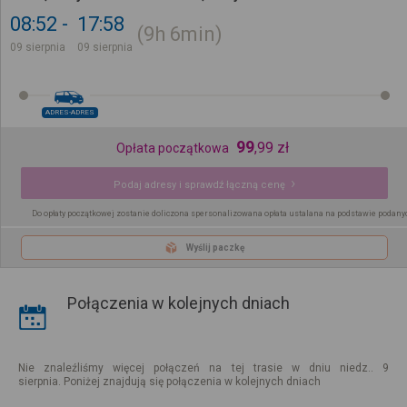
08:52
17:58
9h
6min
09 sierpnia
09 sierpnia
ADRES-ADRES
99
,
99
zł
Opłata początkowa
Podaj adresy i sprawdź łączną cenę
Do opłaty początkowej zostanie doliczona spersonalizowana opłata ustalana na podstawie podany
Wyślij paczkę
Połączenia w kolejnych dniach
Nie znaleźliśmy więcej połączeń na tej trasie w dniu niedz.. 9
sierpnia. Poniżej znajdują się połączenia w kolejnych dniach