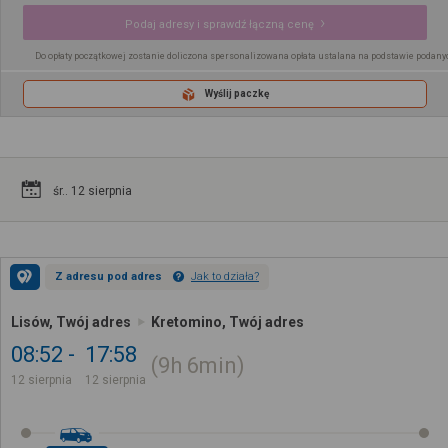
Podaj adresy i sprawdź łączną cenę
Do opłaty początkowej zostanie doliczona spersonalizowana opłata ustalana na podstawie podany
Wyślij paczkę
śr.. 12 sierpnia
Z adresu pod adres
Jak to działa?
Lisów, Twój adres
Kretomino, Twój adres
08:52
17:58
9h
6min
12 sierpnia
12 sierpnia