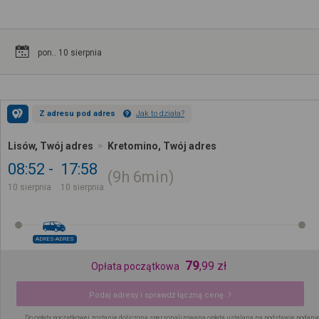
pon.. 10 sierpnia
Z adresu pod adres
Jak to działa?
Lisów, Twój adres
Kretomino, Twój adres
08:52
17:58
9h
6min
10 sierpnia
10 sierpnia
ADRES-ADRES
79
,
99
zł
Opłata początkowa
Podaj adresy i sprawdź łączną cenę
Do opłaty początkowej zostanie doliczona spersonalizowana opłata ustalana na podstawie podany