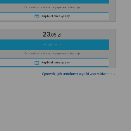
Cena całkowita dla jednego pasażera bez ulgi
Kup bilet miesięczny
23
,
05
zł
Kup Bilet
Cena całkowita dla jednego pasażera bez ulgi
Kup bilet miesięczny
Sprawdź, jak ustalamy wyniki wyszukiwania