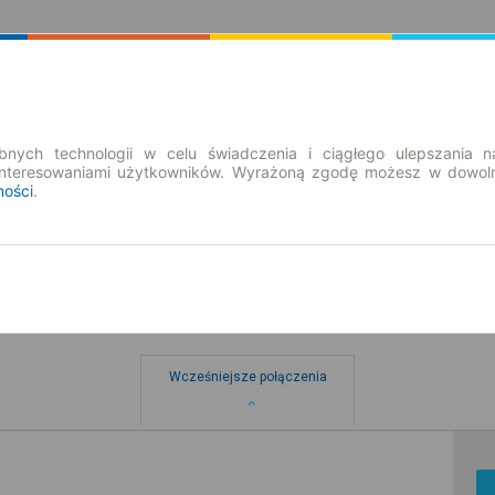
Rozkład Jazdy | Bilety
Bilety okresowe
nych technologii w celu świadczenia i ciągłego ulepszania n
interesowaniami użytkowników. Wyrażoną zgodę możesz w dowoln
ności
.
Wcześniejsze połączenia