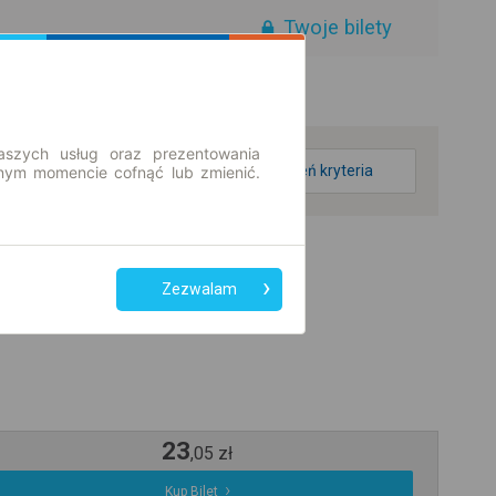
Twoje bilety
aszych usług oraz prezentowania
zmień kryteria
ym momencie cofnąć lub zmienić.
Zezwalam
23
,
05
zł
Kup Bilet