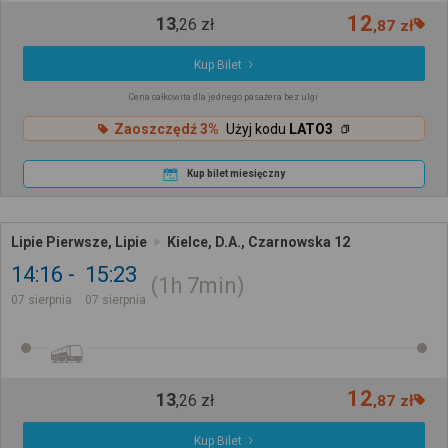
12
13
,
26
zł
,
87
zł
Kup Bilet
Cena całkowita dla jednego pasażera bez ulgi
Zaoszczędź 3%
Użyj kodu
LATO3
Kup bilet miesięczny
Lipie Pierwsze, Lipie
Kielce, D.A., Czarnowska 12
14:16
15:23
1h
7min
07 sierpnia
07 sierpnia
12
13
,
26
zł
,
87
zł
Kup Bilet