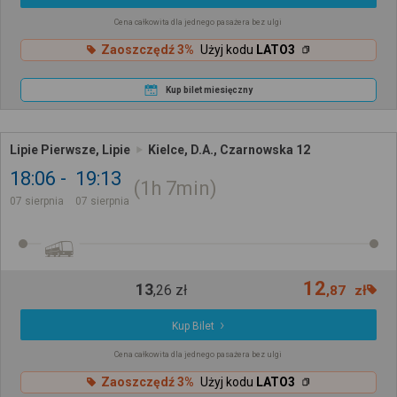
Cena całkowita dla jednego pasażera bez ulgi
Zaoszczędź 3%
Użyj kodu
LATO3
Kup bilet miesięczny
Lipie Pierwsze, Lipie
Kielce, D.A., Czarnowska 12
18:06
19:13
1h
7min
07 sierpnia
07 sierpnia
12
13
,
26
zł
,
87
zł
Kup Bilet
Cena całkowita dla jednego pasażera bez ulgi
Zaoszczędź 3%
Użyj kodu
LATO3