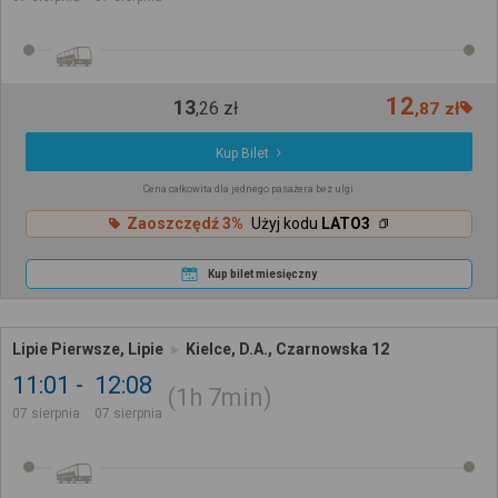
12
13
,
26
zł
,
87
zł
Kup Bilet
Cena całkowita dla jednego pasażera bez ulgi
Zaoszczędź 3%
Użyj kodu
LATO3
Kup bilet miesięczny
Lipie Pierwsze, Lipie
Kielce, D.A., Czarnowska 12
11:01
12:08
1h
7min
07 sierpnia
07 sierpnia