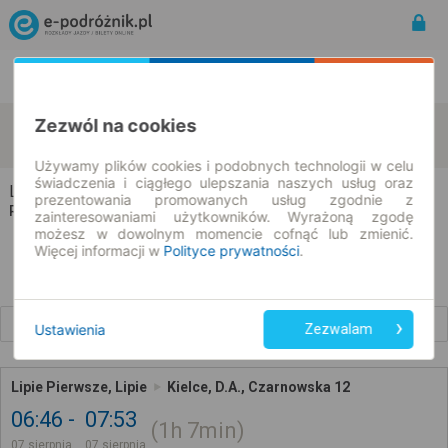
Rozkład Jazdy | Bilety
Bilety okresowe
Zezwól na cookies
Lipie Pierwsze
Kielce
zmień kryteria
07.08.2026 | -- : --
Używamy plików cookies i podobnych technologii w celu
świadczenia i ciągłego ulepszania naszych usług oraz
Lipie Pierwsze → Kielce
prezentowania promowanych usług zgodnie z
Rozkład jazdy i bilety
zainteresowaniami użytkowników. Wyrażoną zgodę
możesz w dowolnym momencie cofnąć lub zmienić.
Więcej informacji w
Polityce prywatności
.
Wcześniejsze połączenia
Ustawienia
Zezwalam
Lipie Pierwsze, Lipie
Kielce, D.A., Czarnowska 12
06:46
07:53
1h
7min
07 sierpnia
07 sierpnia