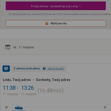
Podaj adresy i sprawdź łączną cenę
Do opłaty początkowej zostanie doliczona spersonalizowana opłata ustalana na podstawie podany
Wyślij paczkę
wt.. 11 sierpnia
Z adresu pod adres
Jak to działa?
Linki, Twój adres
Sorkwity, Twój adres
11:38
13:26
1h
48min
11 sierpnia
11 sierpnia