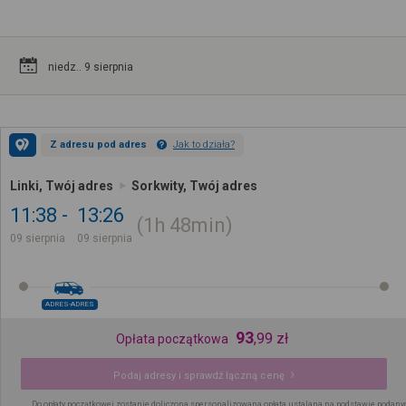
niedz.. 9 sierpnia
Z adresu pod adres
Jak to działa?
Linki, Twój adres
Sorkwity, Twój adres
11:38
13:26
1h
48min
09 sierpnia
09 sierpnia
ADRES-ADRES
93
,
99
zł
Opłata początkowa
Podaj adresy i sprawdź łączną cenę
Do opłaty początkowej zostanie doliczona spersonalizowana opłata ustalana na podstawie podany