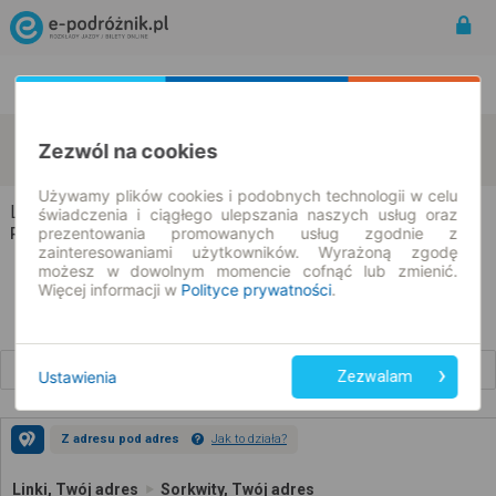
Rozkład Jazdy | Bilety
Bilety okresowe
Linki
Sorkwity
Zezwól na cookies
zmień kryteria
08.08.2026 | -- : --
Używamy plików cookies i podobnych technologii w celu
Linki → Sorkwity
świadczenia i ciągłego ulepszania naszych usług oraz
prezentowania promowanych usług zgodnie z
Rozkład jazdy i bilety
zainteresowaniami użytkowników. Wyrażoną zgodę
możesz w dowolnym momencie cofnąć lub zmienić.
Więcej informacji w
Polityce prywatności
.
Wcześniejsze połączenia
Ustawienia
Zezwalam
Z adresu pod adres
Jak to działa?
Linki, Twój adres
Sorkwity, Twój adres