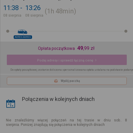
11:38
13:26
1h
48min
08 sierpnia
08 sierpnia
ADRES-ADRES
49
,
99
zł
Opłata początkowa
Podaj adresy i sprawdź łączną cenę
Do opłaty początkowej zostanie doliczona spersonalizowana opłata ustalana na podstawie podany
Wyślij paczkę
Połączenia w kolejnych dniach
Nie znaleźliśmy więcej połączeń na tej trasie w dniu sob.. 8
sierpnia. Poniżej znajdują się połączenia w kolejnych dniach