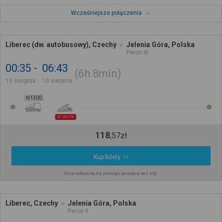
Wcześniejsze połączenia
Liberec (dw. autobusowy), Czechy
Jelenia Góra, Polska
Peron III
00:35
06:43
6h
8min
10 sierpnia
10 sierpnia
N1300
IC 16170
118
,
57
zł
Kup Bilety
Cena całkowita dla jednego pasażera bez ulgi
Liberec, Czechy
Jelenia Góra, Polska
Peron II