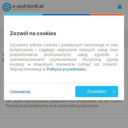
Rozkład Jazdy | Bilety
Bilety okresowe
Zezwól na cookies
Liberec
Jelenia Góra
zmień kryteria
10.08.2026 | -- : --
Używamy plików cookies i podobnych technologii w celu
świadczenia i ciągłego ulepszania naszych usług oraz
Liberec → Jelenia Góra
prezentowania promowanych usług zgodnie z
zainteresowaniami użytkowników. Wyrażoną zgodę
Rozkład jazdy i bilety
możesz w dowolnym momencie cofnąć lub zmienić.
Więcej informacji w
Polityce prywatności
.
Brak połączeń bezpośrednich. Sprawdź
połączenia z przesiadkami.
Ustawienia
Zezwalam
Nie udało się wyszukać połączeń bez przesiadek na ten dzień.
Poniżej przedstawiamy inne optymalne połączenia.