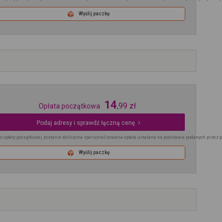
Wyślij paczkę
14
,
99
zł
Opłata początkowa
Podaj adresy i sprawdź łączną cenę
o opłaty początkowej zostanie doliczona spersonalizowana opłata ustalana na podstawie podanych przez 
Wyślij paczkę