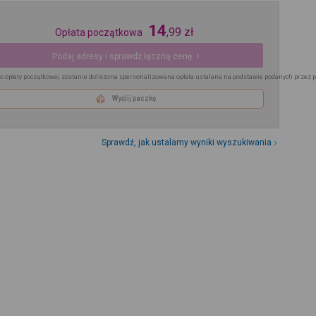
14
,
99
zł
Opłata początkowa
Podaj adresy i sprawdź łączną cenę
o opłaty początkowej zostanie doliczona spersonalizowana opłata ustalana na podstawie podanych przez 
Wyślij paczkę
Sprawdź, jak ustalamy wyniki wyszukiwania