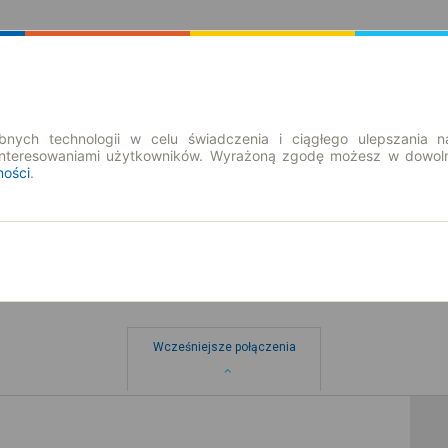
Rozkład Jazdy | Bilety
Bilety okresowe
nych technologii w celu świadczenia i ciągłego ulepszania n
interesowaniami użytkowników. Wyrażoną zgodę możesz w dowoln
ności
.
ielkie
Wcześniejsze połączenia