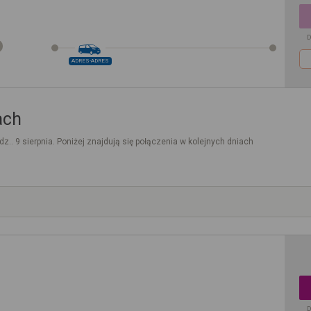
D
ADRES-ADRES
ach
dz.. 9 sierpnia. Poniżej znajdują się połączenia w kolejnych dniach
D