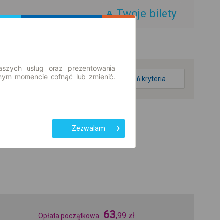
Twoje bilety
aszych usług oraz prezentowania
ym momencie cofnąć lub zmienić.
zmień kryteria
Zezwalam
63
,
99
zł
Opłata początkowa