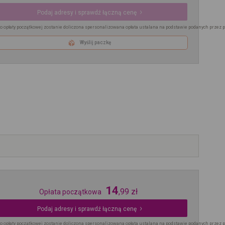
Podaj adresy i sprawdź łączną cenę
o opłaty początkowej zostanie doliczona spersonalizowana opłata ustalana na podstawie podanych przez 
Wyślij paczkę
14
,
99
zł
Opłata początkowa
Podaj adresy i sprawdź łączną cenę
o opłaty początkowej zostanie doliczona spersonalizowana opłata ustalana na podstawie podanych przez 