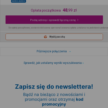
ADRES-ADRES
48
,
99
zł
Opłata początkowa
Podaj adresy i sprawdź łączną cenę
Do opłaty początkowej zostanie doliczona spersonalizowana opłata ustalana na podstawie podany
Wyślij paczkę
Późniejsze połączenia
Sprawdź, jak ustalamy wyniki wyszukiwania
Zapisz się do newslettera!
Bądź na bieżąco z nowościami i
promocjami oraz otrzymaj
kod
promocyjny