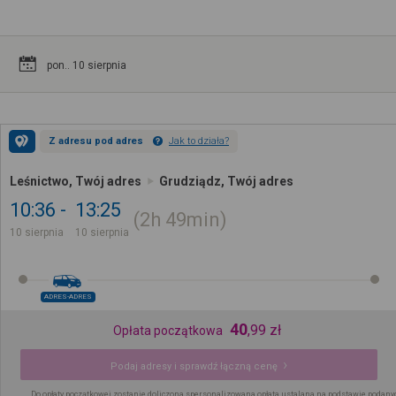
pon.. 10 sierpnia
Z adresu pod adres
Jak to działa?
Leśnictwo, Twój adres
Grudziądz, Twój adres
10:36
13:25
2h
49min
10 sierpnia
10 sierpnia
ADRES-ADRES
40
,
99
zł
Opłata początkowa
Podaj adresy i sprawdź łączną cenę
Do opłaty początkowej zostanie doliczona spersonalizowana opłata ustalana na podstawie podany