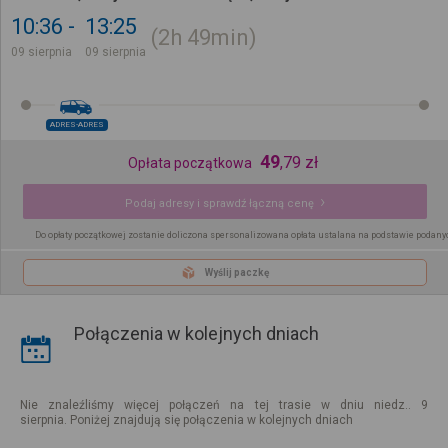
10:36
13:25
2h
49min
09 sierpnia
09 sierpnia
ADRES-ADRES
49
,
79
zł
Opłata początkowa
Podaj adresy i sprawdź łączną cenę
Do opłaty początkowej zostanie doliczona spersonalizowana opłata ustalana na podstawie podany
Wyślij paczkę
Połączenia w kolejnych dniach
Nie znaleźliśmy więcej połączeń na tej trasie w dniu niedz.. 9
sierpnia. Poniżej znajdują się połączenia w kolejnych dniach