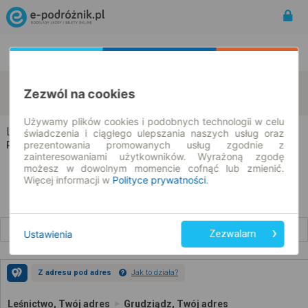
Rozkład Jazdy | Bilety
Bilety okresowe
Leśnictwo
Grudziądz
Zezwól na cookies
zmień kryteria
09.08.2026 | -- : --
Używamy plików cookies i podobnych technologii w celu
Leśnictwo → Grudziądz
świadczenia i ciągłego ulepszania naszych usług oraz
prezentowania promowanych usług zgodnie z
Rozkład jazdy i bilety
zainteresowaniami użytkowników. Wyrażoną zgodę
możesz w dowolnym momencie cofnąć lub zmienić.
Więcej informacji w
Polityce prywatności
.
Wcześniejsze połączenia
Ustawienia
Zezwalam
Z adresu pod adres
Jak to działa?
Leśnictwo, Twój adres
Grudziądz, Twój adres