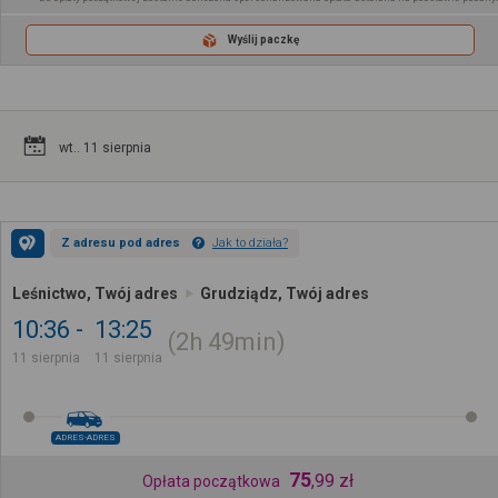
Wyślij paczkę
wt.. 11 sierpnia
Z adresu pod adres
Jak to działa?
Leśnictwo, Twój adres
Grudziądz, Twój adres
10:36
13:25
2h
49min
11 sierpnia
11 sierpnia
ADRES-ADRES
75
,
99
zł
Opłata początkowa