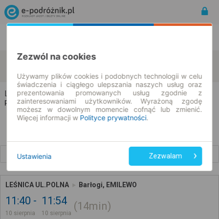
Rozkład Jazdy | Bilety
Bilety okresowe
Zezwól na cookies
Leśnica
Barłogi
zmień kryteria
10.08.2026 | -- : --
Używamy plików cookies i podobnych technologii w celu
świadczenia i ciągłego ulepszania naszych usług oraz
prezentowania promowanych usług zgodnie z
Leśnica → Barłogi
zainteresowaniami użytkowników. Wyrażoną zgodę
Rozkład jazdy i bilety
możesz w dowolnym momencie cofnąć lub zmienić.
Więcej informacji w
Polityce prywatności
.
Wcześniejsze połączenia
Ustawienia
Zezwalam
LEŚNICA UL.POLNA
Barłogi, EMILEWO
11:40
11:54
14min
10 sierpnia
10 sierpnia