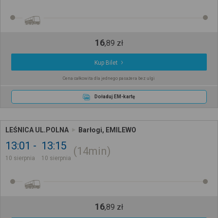
16
,
89
zł
Kup Bilet
Cena całkowita dla jednego pasażera bez ulgi
Doładuj EM-kartę
LEŚNICA UL.POLNA
Barłogi, EMILEWO
13:01
13:15
14min
10 sierpnia
10 sierpnia
16
,
89
zł