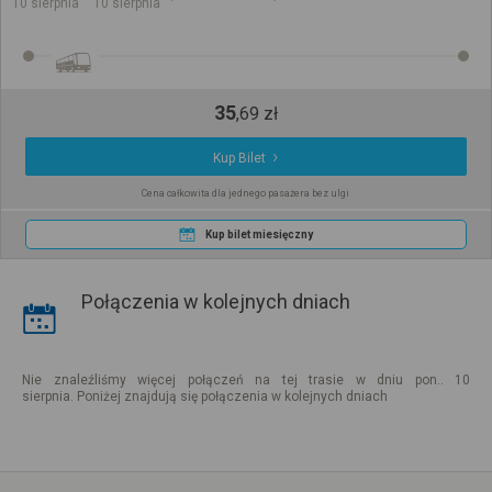
10 sierpnia
10 sierpnia
35
,
69
zł
Kup Bilet
Cena całkowita dla jednego pasażera bez ulgi
Kup bilet miesięczny
Połączenia w kolejnych dniach
Nie znaleźliśmy więcej połączeń na tej trasie w dniu pon.. 10
sierpnia. Poniżej znajdują się połączenia w kolejnych dniach