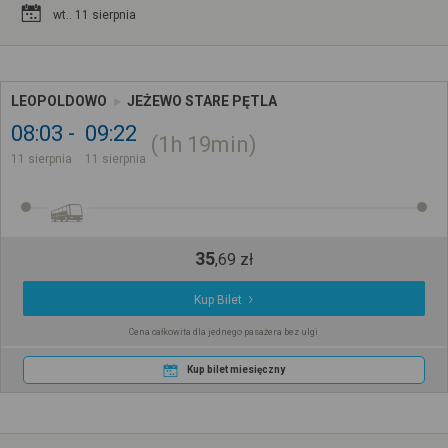
wt.. 11 sierpnia
LEOPOLDOWO
JEŻEWO STARE PĘTLA
08:03
09:22
1h
19min
11 sierpnia
11 sierpnia
35
,
69
zł
Kup Bilet
Cena całkowita dla jednego pasażera bez ulgi
Kup bilet miesięczny