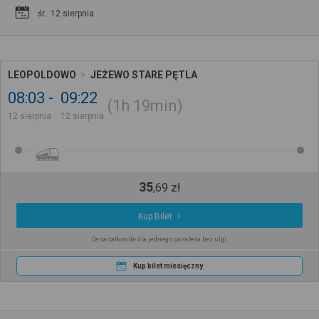
śr.. 12 sierpnia
LEOPOLDOWO
JEŻEWO STARE PĘTLA
08:03
09:22
1h
19min
12 sierpnia
12 sierpnia
35
,
69
zł
Kup Bilet
Cena całkowita dla jednego pasażera bez ulgi
Kup bilet miesięczny