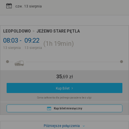
czw.. 13 sierpnia
LEOPOLDOWO
JEŻEWO STARE PĘTLA
08:03
09:22
1h
19min
13 sierpnia
13 sierpnia
35
,
69
zł
Kup Bilet
Cena całkowita dla jednego pasażera bez ulgi
Kup bilet miesięczny
Późniejsze połączenia