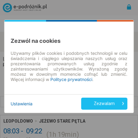
Rozkład Jazdy | Bilety
Bilety okresowe
Leopoldowo
Jeżewo Stare
Zezwól na cookies
zmień kryteria
10.08.2026 | -- : --
Używamy plików cookies i podobnych technologii w celu
świadczenia i ciągłego ulepszania naszych usług oraz
Leopoldowo → Jeżewo Stare
prezentowania promowanych usług zgodnie z
Rozkład jazdy i bilety
zainteresowaniami użytkowników. Wyrażoną zgodę
możesz w dowolnym momencie cofnąć lub zmienić.
Więcej informacji w
Polityce prywatności
.
Wcześniejsze połączenia
Ustawienia
Zezwalam
LEOPOLDOWO
JEŻEWO STARE PĘTLA
08:03
09:22
1h
19min