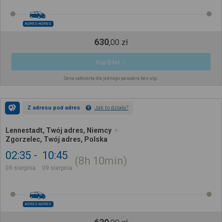
ADRES-ADRES
630
,
00
zł
Kup Bilet
Cena całkowita dla jednego pasażera bez ulgi
Z adresu pod adres
Jak to działa?
Lennestadt, Twój adres, Niemcy
Zgorzelec, Twój adres, Polska
02:35
10:45
8h
10min
09 sierpnia
09 sierpnia
ADRES-ADRES