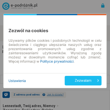
Rozkład Jazdy | Bilety
Bilety okresowe
Zezwól na cookies
Lennestadt
Zgorzelec
zmień kryteria
09.08.2026 | -- : --
Używamy plików cookies i podobnych technologii w celu
świadczenia i ciągłego ulepszania naszych usług oraz
Lennestadt → Zgorzelec
prezentowania promowanych usług zgodnie z
Rozkład jazdy i bilety
zainteresowaniami użytkowników. Wyrażoną zgodę
możesz w dowolnym momencie cofnąć lub zmienić.
Więcej informacji w
Polityce prywatności
.
Wcześniejsze połączenia
Ustawienia
Zezwalam
Z adresu pod adres
Jak to działa?
Lennestadt, Twój adres, Niemcy