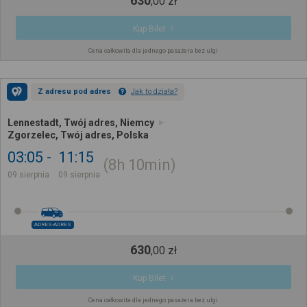
630
,
00
zł
Kup Bilet
Cena całkowita dla jednego pasażera bez ulgi
Z adresu pod adres
Jak to działa?
Lennestadt, Twój adres, Niemcy
Zgorzelec, Twój adres, Polska
03:05
11:15
8h
10min
09 sierpnia
09 sierpnia
ADRES-ADRES
630
,
00
zł
Kup Bilet
Cena całkowita dla jednego pasażera bez ulgi