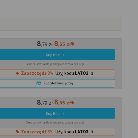
8
8
,
79
zł
,
55
zł
Kup Bilet
Cena całkowita dla jednego pasażera bez ulgi
Zaoszczędź 3%
Użyj kodu
LATO3
Kup bilet miesięczny
8
8
,
79
zł
,
55
zł
Kup Bilet
Cena całkowita dla jednego pasażera bez ulgi
Zaoszczędź 3%
Użyj kodu
LATO3