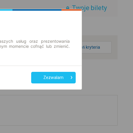
Twoje bilety
aszych usług oraz prezentowania
ym momencie cofnąć lub zmienić.
zmień kryteria
Zezwalam