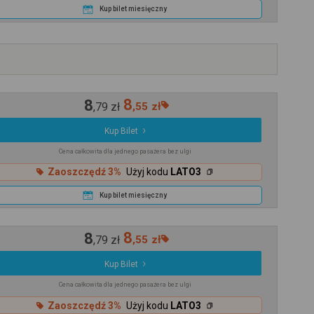
Kup bilet miesięczny
8
8
,
79
zł
,
55
zł
Kup Bilet
Cena całkowita dla jednego pasażera bez ulgi
Zaoszczędź 3%
Użyj kodu
LATO3
Kup bilet miesięczny
8
8
,
79
zł
,
55
zł
Kup Bilet
Cena całkowita dla jednego pasażera bez ulgi
Zaoszczędź 3%
Użyj kodu
LATO3