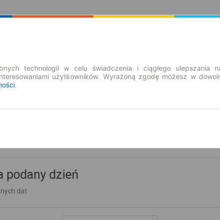
Rozkład Jazdy | Bilety
Bilety okresowe
nych technologii w celu świadczenia i ciągłego ulepszania n
interesowaniami użytkowników. Wyrażoną zgodę możesz w dowoln
ności
.
a podany dzień
nnych dat