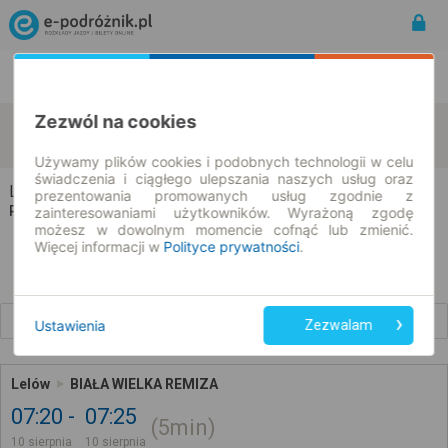
Rozkład Jazdy | Bilety
Bilety okresowe
Zezwól na cookies
Lelów
Biała Wielka
zmień kryteria
10.08.2026 | -- : --
Używamy plików cookies i podobnych technologii w celu
świadczenia i ciągłego ulepszania naszych usług oraz
Lelów → Biała Wielka
prezentowania promowanych usług zgodnie z
Rozkład jazdy i bilety
zainteresowaniami użytkowników. Wyrażoną zgodę
możesz w dowolnym momencie cofnąć lub zmienić.
Więcej informacji w
Polityce prywatności
.
Wcześniejsze połączenia
Ustawienia
Zezwalam
Lelów
BIAŁA WIELKA REMIZA
07:20
07:25
5min
10 sierpnia
10 sierpnia