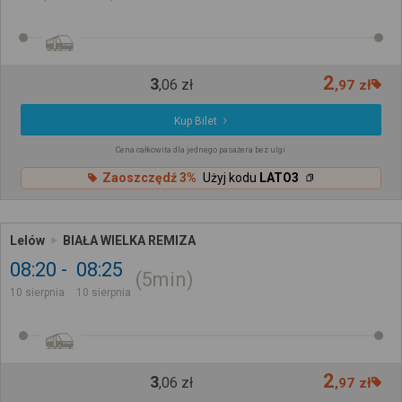
2
3
,
06
zł
,
97
zł
Kup Bilet
Cena całkowita dla jednego pasażera bez ulgi
Zaoszczędź 3%
Użyj kodu
LATO3
Lelów
BIAŁA WIELKA REMIZA
08:20
08:25
5min
10 sierpnia
10 sierpnia
2
3
,
06
zł
,
97
zł