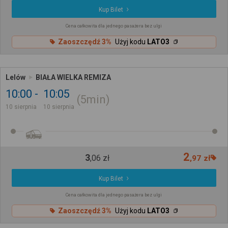
Kup Bilet
Cena całkowita dla jednego pasażera bez ulgi
Zaoszczędź 3%
Użyj kodu
LATO3
Lelów
BIAŁA WIELKA REMIZA
10:00
10:05
5min
10 sierpnia
10 sierpnia
2
3
,
06
zł
,
97
zł
Kup Bilet
Cena całkowita dla jednego pasażera bez ulgi
Zaoszczędź 3%
Użyj kodu
LATO3