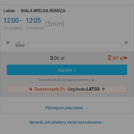
Lelów
BIAŁA WIELKA REMIZA
12:00
12:05
5min
10 sierpnia
10 sierpnia
2
3
,
06
zł
,
97
zł
Kup Bilet
Cena całkowita dla jednego pasażera bez ulgi
Zaoszczędź 3%
Użyj kodu
LATO3
Późniejsze połączenia
Sprawdź, jak ustalamy wyniki wyszukiwania