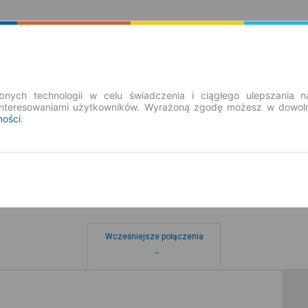
Rozkład Jazdy | Bilety
Bilety okresowe
nych technologii w celu świadczenia i ciągłego ulepszania n
interesowaniami użytkowników. Wyrażoną zgodę możesz w dowoln
ności
.
Wcześniejsze połączenia