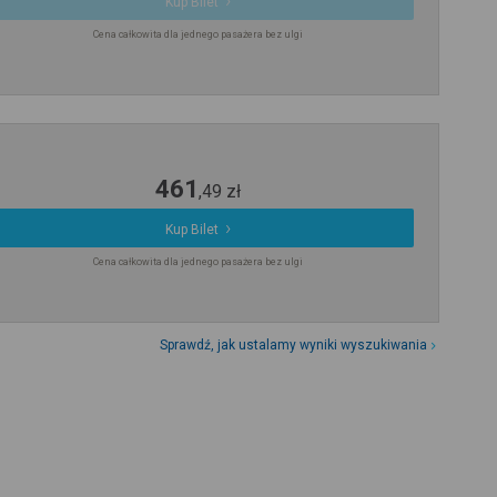
Kup Bilet
Cena całkowita dla jednego pasażera bez ulgi
461
,
49
zł
Kup Bilet
Cena całkowita dla jednego pasażera bez ulgi
Sprawdź, jak ustalamy wyniki wyszukiwania