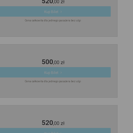
520
,
00
zł
Kup Bilet
Cena całkowita dla jednego pasażera bez ulgi
500
,
00
zł
Kup Bilet
Cena całkowita dla jednego pasażera bez ulgi
520
,
00
zł