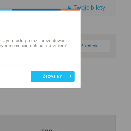
Twoje bilety
aszych usług oraz prezentowania
ym momencie cofnąć lub zmienić.
zmień kryteria
Zezwalam