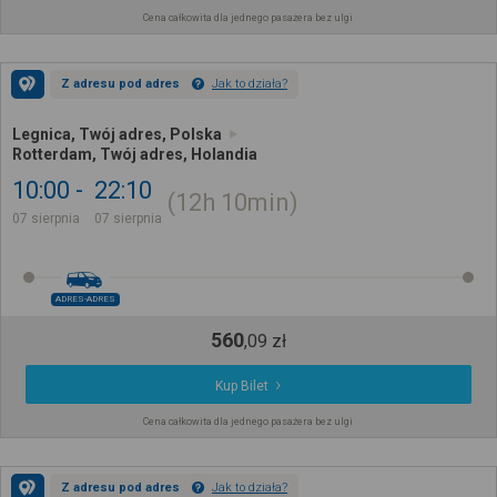
Cena całkowita dla jednego pasażera bez ulgi
Z adresu pod adres
Jak to działa?
Legnica, Twój adres, Polska
Rotterdam, Twój adres, Holandia
10:00
22:10
12h
10min
07 sierpnia
07 sierpnia
ADRES-ADRES
560
,
09
zł
Kup Bilet
Cena całkowita dla jednego pasażera bez ulgi
Z adresu pod adres
Jak to działa?