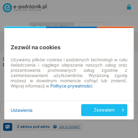
Rozkład Jazdy | Bilety
Bilety okresowe
Legnica
Rotterdam
zmień kryteria
07.08.2026 | -- : --
Zezwól na cookies
Legnica → Rotterdam
Używamy plików cookies i podobnych technologii w celu
świadczenia i ciągłego ulepszania naszych usług oraz
Rozkład jazdy i bilety
prezentowania promowanych usług zgodnie z
zainteresowaniami użytkowników. Wyrażoną zgodę
możesz w dowolnym momencie cofnąć lub zmienić.
Więcej informacji w
Polityce prywatności
.
Wcześniejsze połączenia
Ustawienia
Zezwalam
Z adresu pod adres
Jak to działa?