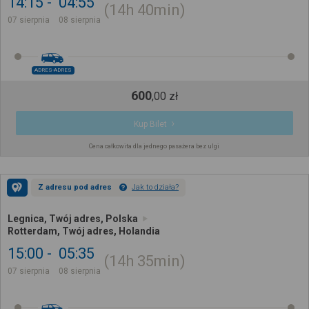
14:15
04:55
14h
40min
07 sierpnia
08 sierpnia
ADRES-ADRES
600
,
00
zł
Kup Bilet
Cena całkowita dla jednego pasażera bez ulgi
Z adresu pod adres
Jak to działa?
Legnica, Twój adres, Polska
Rotterdam, Twój adres, Holandia
15:00
05:35
14h
35min
07 sierpnia
08 sierpnia