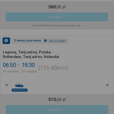
560
,
00
zł
Kup Bilet
Cena całkowita dla jednego pasażera bez ulgi
Z adresu pod adres
Jak to działa?
Legnica, Twój adres, Polska
Rotterdam, Twój adres, Holandia
06:50
18:30
11h
40min
07 sierpnia
07 sierpnia
ADRES-ADRES
510
,
00
zł
Kup Bilet