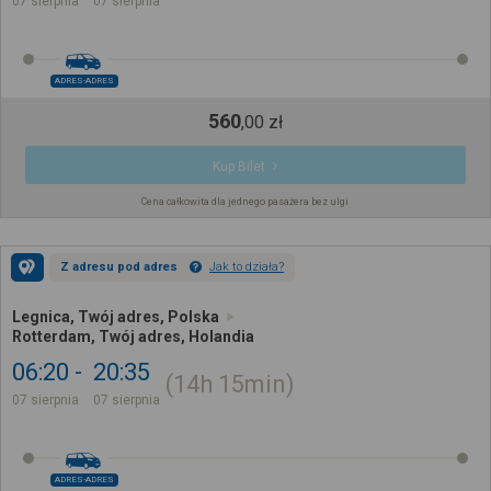
07 sierpnia
07 sierpnia
ADRES-ADRES
560
,
00
zł
Kup Bilet
Cena całkowita dla jednego pasażera bez ulgi
Z adresu pod adres
Jak to działa?
Legnica, Twój adres, Polska
Rotterdam, Twój adres, Holandia
06:20
20:35
14h
15min
07 sierpnia
07 sierpnia
ADRES-ADRES