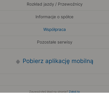
Rozkład jazdy / Przewoźnicy
Informacje o spółce
Współpraca
Pozostałe serwisy
Pobierz aplikację mobilną
Zauważyłeś błąd na stronie?
Zgłoś to
Copyright 2006-2026 by Teroplan S.A.