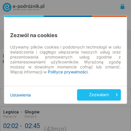
Rozkład Jazdy | Bilety
Bilety okresowe
Zezwól na cookies
Legnica
Głogów
zmień kryteria
06.08.2026 | -- : --
Używamy plików cookies i podobnych technologii w celu
świadczenia i ciągłego ulepszania naszych usług oraz
Legnica → Głogów
prezentowania promowanych usług zgodnie z
Rozkład jazdy i bilety
zainteresowaniami użytkowników. Wyrażoną zgodę
możesz w dowolnym momencie cofnąć lub zmienić.
Więcej informacji w
Polityce prywatności
.
Wcześniejsze połączenia
Ustawienia
Zezwalam
Legnica
Głogów
Peron IV
Peron II
02:02
02:45
43min