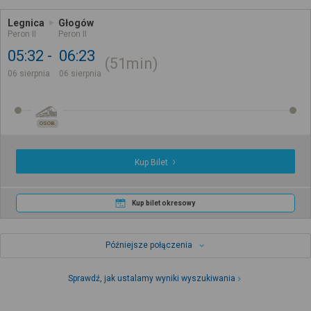
Legnica
Głogów
Peron II
Peron II
05:32
06:23
51min
06 sierpnia
06 sierpnia
OSOB.
Kup Bilet
Kup bilet okresowy
Późniejsze połączenia
Sprawdź, jak ustalamy wyniki wyszukiwania