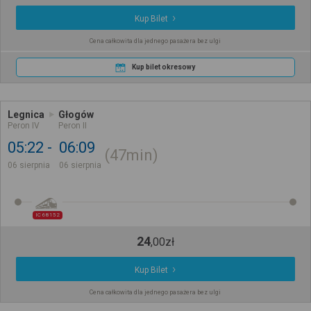
Kup Bilet
Cena całkowita dla jednego pasażera bez ulgi
Kup bilet okresowy
Legnica
Głogów
Peron IV
Peron II
05:22
06:09
47min
06 sierpnia
06 sierpnia
IC 68152
24
,
00
zł
Kup Bilet
Cena całkowita dla jednego pasażera bez ulgi