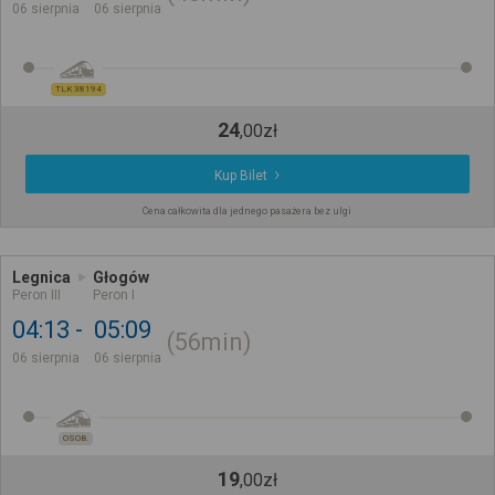
06 sierpnia
06 sierpnia
TLK 38194
24
,
00
zł
Kup Bilet
Cena całkowita dla jednego pasażera bez ulgi
Legnica
Głogów
Peron III
Peron I
04:13
05:09
56min
06 sierpnia
06 sierpnia
OSOB.
19
,
00
zł