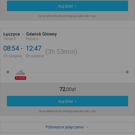
Kup Bilet
Cena całkowita dla jednego pasażera bez ulgi
Łęczyca
Gdańsk Główny
Peron II
Peron II
08:54
12:47
3h
53min
09 sierpnia
09 sierpnia
IC 4520
72
,
00
zł
Kup Bilet
Cena całkowita dla jednego pasażera bez ulgi
Późniejsze połączenia