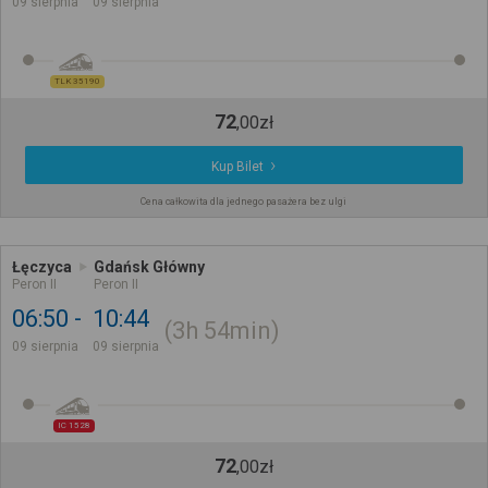
09 sierpnia
09 sierpnia
TLK 35190
72
,
00
zł
Kup Bilet
Cena całkowita dla jednego pasażera bez ulgi
Łęczyca
Gdańsk Główny
Peron II
Peron II
06:50
10:44
3h
54min
09 sierpnia
09 sierpnia
IC 1528
72
,
00
zł