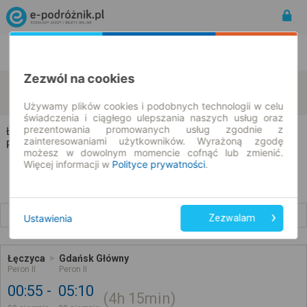
Rozkład Jazdy | Bilety
Bilety okresowe
Zezwól na cookies
Łęczyca
Gdańsk
zmień kryteria
09.08.2026 | -- : --
Używamy plików cookies i podobnych technologii w celu
świadczenia i ciągłego ulepszania naszych usług oraz
prezentowania promowanych usług zgodnie z
Łęczyca → Gdańsk
zainteresowaniami użytkowników. Wyrażoną zgodę
Rozkład jazdy i bilety
możesz w dowolnym momencie cofnąć lub zmienić.
Więcej informacji w
Polityce prywatności
.
Wcześniejsze połączenia
Ustawienia
Zezwalam
Łęczyca
Gdańsk Główny
Peron II
Peron II
00:55
05:10
4h
15min