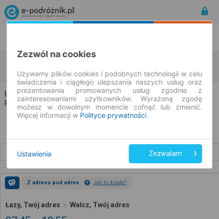
Rozkład Jazdy | Bilety
Bilety okresowe
Zezwól na cookies
Łazy
Wałcz
zmień kryteria
07.08.2026 | -- : --
Używamy plików cookies i podobnych technologii w celu
świadczenia i ciągłego ulepszania naszych usług oraz
prezentowania promowanych usług zgodnie z
Łazy → Wałcz
zainteresowaniami użytkowników. Wyrażoną zgodę
Rozkład jazdy i bilety
możesz w dowolnym momencie cofnąć lub zmienić.
Więcej informacji w
Polityce prywatności
.
Wcześniejsze połączenia
Ustawienia
Zezwalam
Z adresu pod adres
Jak to działa?
Łazy, Twój adres
Wałcz, Twój adres