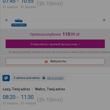
07:45
10:55
3h
10min
07 sierpnia
07 sierpnia
ADRES-ADRES
110
,
99
zł
Opłata początkowa
Podaj adresy i sprawdź łączną cenę
Do opłaty początkowej zostanie doliczona spersonalizowana opłata ustalana na podstawie podany
Wyślij paczkę
Z adresu pod adres
Jak to działa?
Łazy, Twój adres
Wałcz, Twój adres
08:20
11:30
3h
10min
07 sierpnia
07 sierpnia