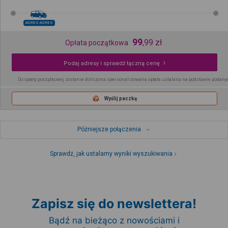
ADRES-ADRES
99
,
99
zł
Opłata początkowa
Podaj adresy i sprawdź łączną cenę
Do opłaty początkowej zostanie doliczona spersonalizowana opłata ustalana na podstawie podany
Wyślij paczkę
Późniejsze połączenia
Sprawdź, jak ustalamy wyniki wyszukiwania
Zapisz się do newslettera!
Bądź na bieżąco z nowościami i