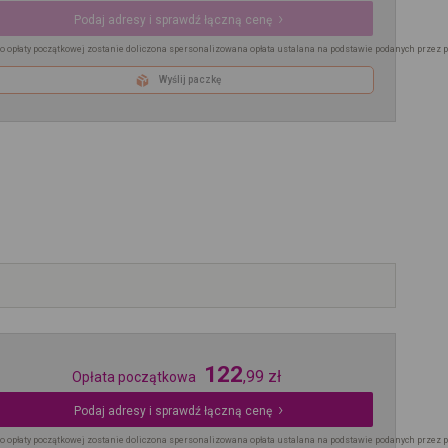
Podaj adresy i sprawdź łączną cenę
o opłaty początkowej zostanie doliczona spersonalizowana opłata ustalana na podstawie podanych przez 
Wyślij paczkę
122
,
99
zł
Opłata początkowa
Podaj adresy i sprawdź łączną cenę
o opłaty początkowej zostanie doliczona spersonalizowana opłata ustalana na podstawie podanych przez 