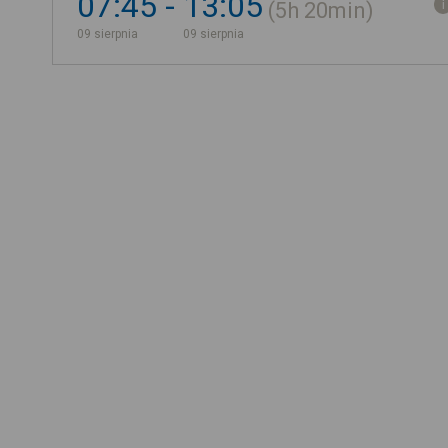
07:45
13:05
5h
20min
09 sierpnia
09 sierpnia