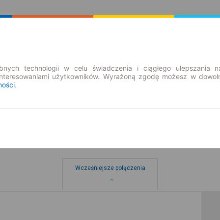
Rozkład Jazdy | Bilety
Bilety okresowe
nych technologii w celu świadczenia i ciągłego ulepszania n
interesowaniami użytkowników. Wyrażoną zgodę możesz w dowoln
ności
.
Wcześniejsze połączenia