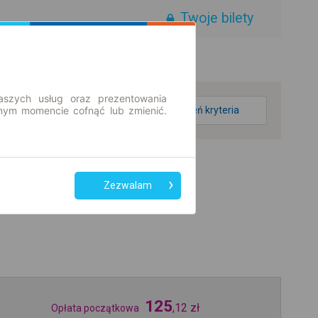
Twoje bilety
aszych usług oraz prezentowania
ym momencie cofnąć lub zmienić.
zmień kryteria
Zezwalam
125
,
12
zł
Opłata początkowa