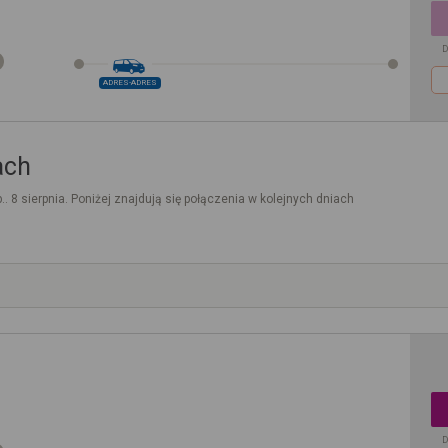
D
ADRES-ADRES
ach
.. 8 sierpnia. Poniżej znajdują się połączenia w kolejnych dniach
D