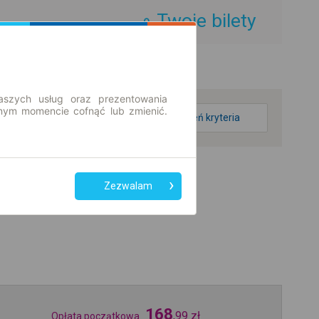
Twoje bilety
aszych usług oraz prezentowania
ym momencie cofnąć lub zmienić.
zmień kryteria
Zezwalam
168
,
99
zł
Opłata początkowa