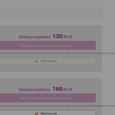
130
,
99
zł
Opłata początkowa
Podaj adresy i sprawdź łączną cenę
o opłaty początkowej zostanie doliczona spersonalizowana opłata ustalana na podstawie podanych przez 
Wyślij paczkę
168
,
99
zł
Opłata początkowa
Podaj adresy i sprawdź łączną cenę
o opłaty początkowej zostanie doliczona spersonalizowana opłata ustalana na podstawie podanych przez 
Wyślij paczkę