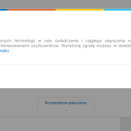
Rozkład Jazdy | Bilety
Bilety okresowe
nych technologii w celu świadczenia i ciągłego ulepszania n
interesowaniami użytkowników. Wyrażoną zgodę możesz w dowoln
ności
.
Wcześniejsze połączenia