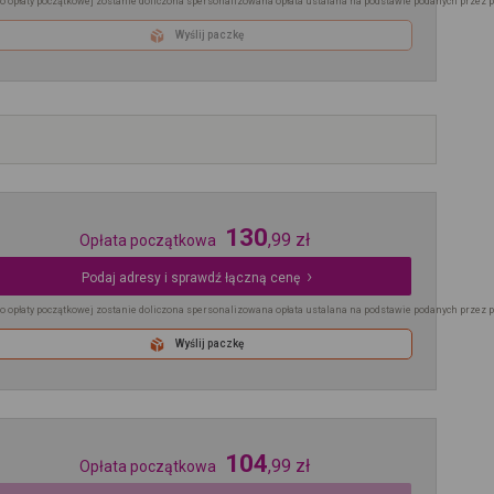
o opłaty początkowej zostanie doliczona spersonalizowana opłata ustalana na podstawie podanych przez 
Wyślij paczkę
130
,
99
zł
Opłata początkowa
Podaj adresy i sprawdź łączną cenę
o opłaty początkowej zostanie doliczona spersonalizowana opłata ustalana na podstawie podanych przez 
Wyślij paczkę
104
,
99
zł
Opłata początkowa