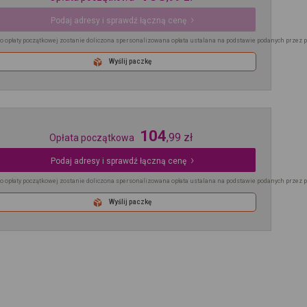
Podaj adresy i sprawdź łączną cenę
o opłaty początkowej zostanie doliczona spersonalizowana opłata ustalana na podstawie podanych przez 
Wyślij paczkę
104
,
99
zł
Opłata początkowa
Podaj adresy i sprawdź łączną cenę
o opłaty początkowej zostanie doliczona spersonalizowana opłata ustalana na podstawie podanych przez 
Wyślij paczkę