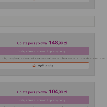
148
,
99
zł
Opłata początkowa
Podaj adresy i sprawdź łączną cenę
o opłaty początkowej zostanie doliczona spersonalizowana opłata ustalana na podstawie podanych przez 
Wyślij paczkę
104
,
99
zł
Opłata początkowa
Podaj adresy i sprawdź łączną cenę