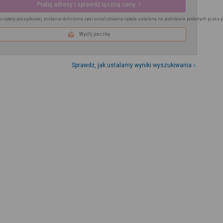
Podaj adresy i sprawdź łączną cenę
o opłaty początkowej zostanie doliczona spersonalizowana opłata ustalana na podstawie podanych przez 
Wyślij paczkę
Sprawdź, jak ustalamy wyniki wyszukiwania