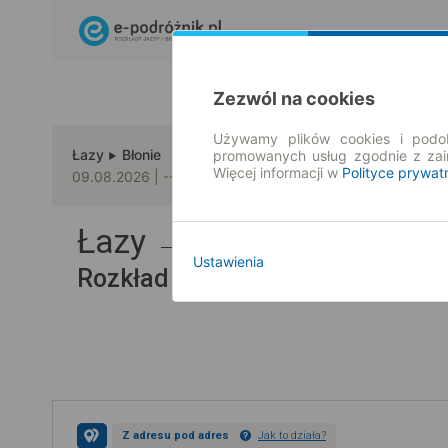
Zezwól na cookies
Używamy plików cookies i podob
Łazy
Błonie
promowanych usług zgodnie z za
Więcej informacji w
Polityce prywat
09.08.2026 | -- : --
Łazy → Błonie
Ustawienia
Rozkład jazdy i bilety
Z adresu pod adres
Jak to działa?