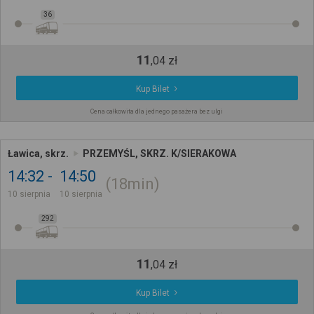
36
11
,
04
zł
Kup Bilet
Cena całkowita dla jednego pasażera bez ulgi
Ławica, skrz.
PRZEMYŚL, SKRZ. K/SIERAKOWA
14:32
14:50
18min
10 sierpnia
10 sierpnia
292
11
,
04
zł
Kup Bilet