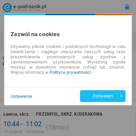
Rozkład Jazdy | Bilety
Bilety okresowe
Zezwól na cookies
Ławica
Przemyśl
zmień kryteria
10.08.2026 | -- : --
Używamy plików cookies i podobnych technologii w celu
świadczenia i ciągłego ulepszania naszych usług oraz
prezentowania promowanych usług zgodnie z
Ławica → Przemyśl
zainteresowaniami użytkowników. Wyrażoną zgodę
Rozkład jazdy i bilety
możesz w dowolnym momencie cofnąć lub zmienić.
Więcej informacji w
Polityce prywatności
.
Wcześniejsze połączenia
Ustawienia
Zezwalam
Ławica, skrz.
PRZEMYŚL, SKRZ. K/SIERAKOWA
10:44
11:02
18min
10 sierpnia
10 sierpnia