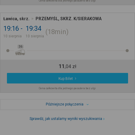
Cena całkowita dla jednego pasażera bez ulgi
Ławica, skrz.
PRZEMYŚL, SKRZ. K/SIERAKOWA
19:16
19:34
18min
10 sierpnia
10 sierpnia
36
11
,
04
zł
Kup Bilet
Cena całkowita dla jednego pasażera bez ulgi
Późniejsze połączenia
Sprawdź, jak ustalamy wyniki wyszukiwania