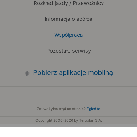
Rozkład jazdy / Przewoźnicy
Informacje o spółce
Współpraca
Pozostałe serwisy
Pobierz aplikację mobilną
Zauważyłeś błąd na stronie?
Zgłoś to
Copyright 2006-2026 by Teroplan S.A.
Serwis używa danych GeoLite2 stworzonych przez firmę