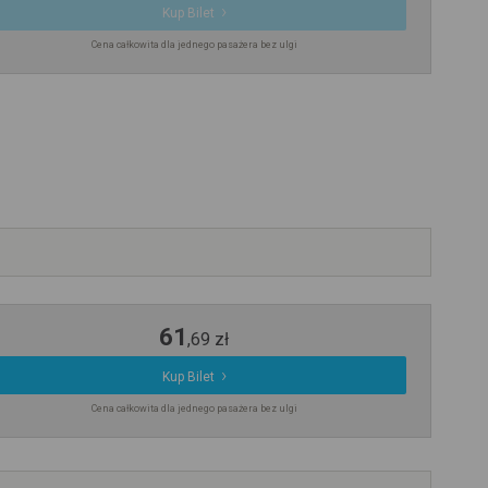
Kup Bilet
Cena całkowita dla jednego pasażera bez ulgi
61
,
69
zł
Kup Bilet
Cena całkowita dla jednego pasażera bez ulgi