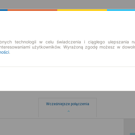
Rozkład Jazdy | Bilety
Bilety okresowe
nych technologii w celu świadczenia i ciągłego ulepszania n
interesowaniami użytkowników. Wyrażoną zgodę możesz w dowoln
ności
.
Wcześniejsze połączenia