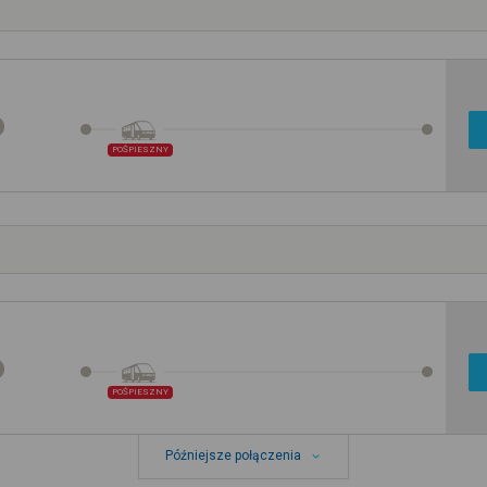
POŚPIESZNY
POŚPIESZNY
Późniejsze połączenia