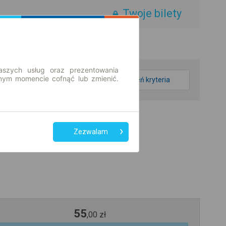
Twoje bilety
aszych usług oraz prezentowania
ym momencie cofnąć lub zmienić.
zmień kryteria
Zezwalam
55
,
00
zł