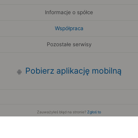
Informacje o spółce
Współpraca
Pozostałe serwisy
Pobierz aplikację mobilną
Zauważyłeś błąd na stronie?
Zgłoś to
Copyright 2006-2026 by Teroplan S.A.
Serwis używa danych GeoLite2 stworzonych przez firmę