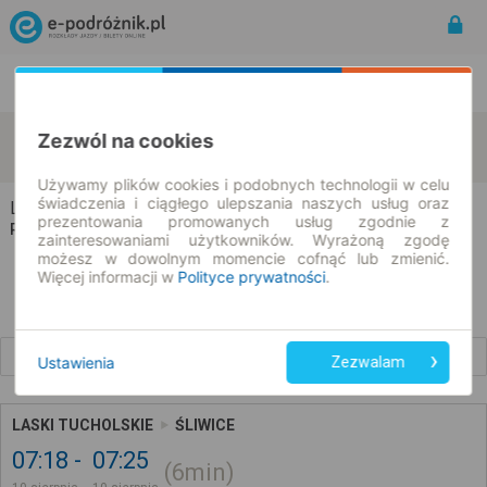
Rozkład Jazdy | Bilety
Bilety okresowe
Laski
Śliwice
Zezwól na cookies
zmień kryteria
10.08.2026 | -- : --
Używamy plików cookies i podobnych technologii w celu
świadczenia i ciągłego ulepszania naszych usług oraz
Laski → Śliwice
prezentowania promowanych usług zgodnie z
Rozkład jazdy i bilety
zainteresowaniami użytkowników. Wyrażoną zgodę
możesz w dowolnym momencie cofnąć lub zmienić.
Więcej informacji w
Polityce prywatności
.
Wcześniejsze połączenia
Ustawienia
Zezwalam
LASKI TUCHOLSKIE
ŚLIWICE
07:18
07:25
6min