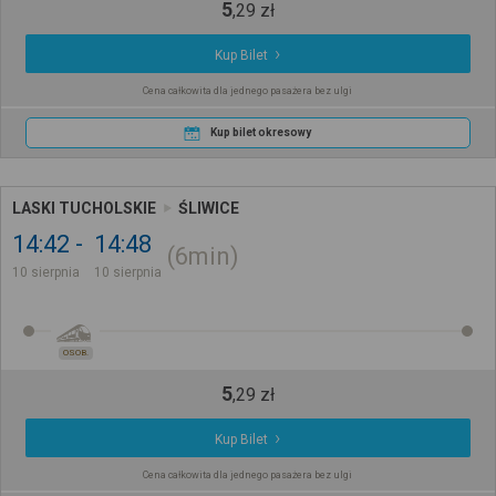
5
,
29
zł
Kup Bilet
Cena całkowita dla jednego pasażera bez ulgi
Kup bilet okresowy
LASKI TUCHOLSKIE
ŚLIWICE
14:42
14:48
6min
10 sierpnia
10 sierpnia
OSOB.
5
,
29
zł
Kup Bilet
Cena całkowita dla jednego pasażera bez ulgi