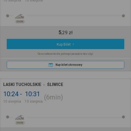
10 sierpnia
10 sierpnia
OSOB.
5
,
29
zł
Kup Bilet
Cena całkowita dla jednego pasażera bez ulgi
Kup bilet okresowy
LASKI TUCHOLSKIE
ŚLIWICE
10:24
10:31
6min
10 sierpnia
10 sierpnia
OSOB.