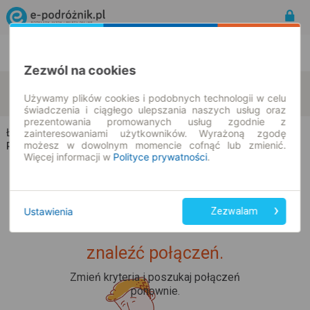
Rozkład Jazdy | Bilety
Bilety okresowe
Zezwól na cookies
Łąski Piec
Wielkie Gacno
zmień kryteria
Używamy plików cookies i podobnych technologii w celu
07.08.2026 | -- : --
świadczenia i ciągłego ulepszania naszych usług oraz
prezentowania promowanych usług zgodnie z
Łąski Piec → Wielkie Gacno
zainteresowaniami użytkowników. Wyrażoną zgodę
możesz w dowolnym momencie cofnąć lub zmienić.
Rozkład jazdy i bilety
Więcej informacji w
Polityce prywatności
.
Ustawienia
Zezwalam
Upss... Nie udało nam się
znaleźć połączeń.
Zmień kryteria i poszukaj połączeń
ponownie.