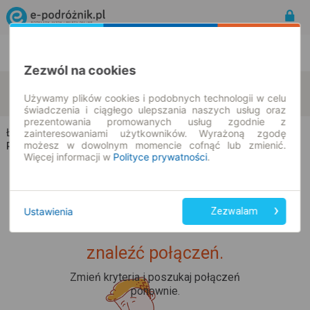
Rozkład Jazdy | Bilety
Bilety okresowe
Zezwól na cookies
Łapy
Liza Stara
zmień kryteria
Używamy plików cookies i podobnych technologii w celu
11.08.2026 | -- : --
świadczenia i ciągłego ulepszania naszych usług oraz
prezentowania promowanych usług zgodnie z
Łapy → Liza Stara
zainteresowaniami użytkowników. Wyrażoną zgodę
możesz w dowolnym momencie cofnąć lub zmienić.
Rozkład jazdy i bilety
Więcej informacji w
Polityce prywatności
.
Ustawienia
Zezwalam
Upss... Nie udało nam się
znaleźć połączeń.
Zmień kryteria i poszukaj połączeń
ponownie.