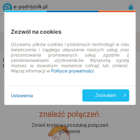
Rozkład Jazdy | Bilety
Bilety okresowe
Zezwól na cookies
Łapy
Daniłowo Duże
zmień kryteria
Używamy plików cookies i podobnych technologii w celu
08.08.2026 | -- : --
świadczenia i ciągłego ulepszania naszych usług oraz
prezentowania promowanych usług zgodnie z
Łapy → Daniłowo Duże
zainteresowaniami użytkowników. Wyrażoną zgodę
możesz w dowolnym momencie cofnąć lub zmienić.
Rozkład jazdy i bilety
Więcej informacji w
Polityce prywatności
.
Ustawienia
Zezwalam
Upss... Nie udało nam się
znaleźć połączeń.
Zmień kryteria i poszukaj połączeń
ponownie.