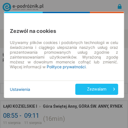
Rozkład Jazdy | Bilety
Bilety okresowe
Zezwól na cookies
Łąki Kozielskie
Góra Świętej Anny
zmień kryteria
11.08.2026 | -- : --
Używamy plików cookies i podobnych technologii w celu
świadczenia i ciągłego ulepszania naszych usług oraz
prezentowania promowanych usług zgodnie z
Łąki Kozielskie → Góra Świętej Anny
zainteresowaniami użytkowników. Wyrażoną zgodę
Rozkład jazdy i bilety
możesz w dowolnym momencie cofnąć lub zmienić.
Więcej informacji w
Polityce prywatności
.
Wcześniejsze połączenia
Ustawienia
Zezwalam
ŁĄKI KOZIELSKIE I
Góra Świętej Anny, GÓRA ŚW. ANNY, RYNEK
08:55
09:11
16min
11 sierpnia
11 sierpnia