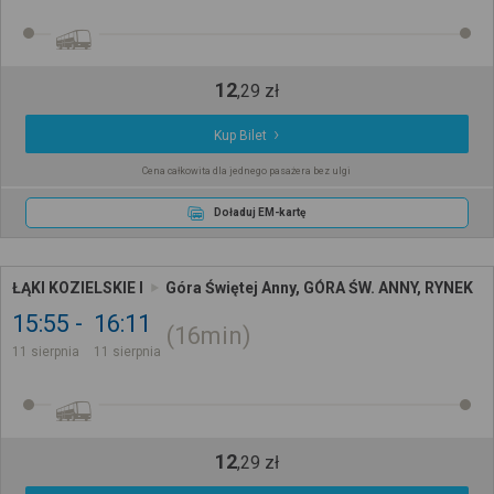
12
,
29
zł
Kup Bilet
Cena całkowita dla jednego pasażera bez ulgi
Doładuj EM-kartę
ŁĄKI KOZIELSKIE I
Góra Świętej Anny, GÓRA ŚW. ANNY, RYNEK
15:55
16:11
16min
11 sierpnia
11 sierpnia
12
,
29
zł