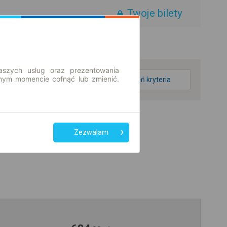
Twoje bilety
aszych usług oraz prezentowania
ym momencie cofnąć lub zmienić.
zmień kryteria
Zezwalam