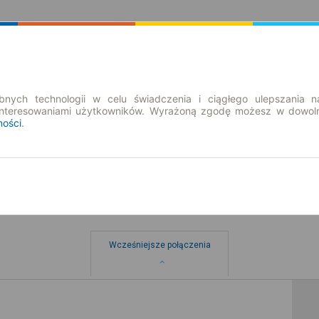
Rozkład Jazdy | Bilety
Bilety okresowe
nych technologii w celu świadczenia i ciągłego ulepszania n
interesowaniami użytkowników. Wyrażoną zgodę możesz w dowoln
ności
.
Wcześniejsze połączenia