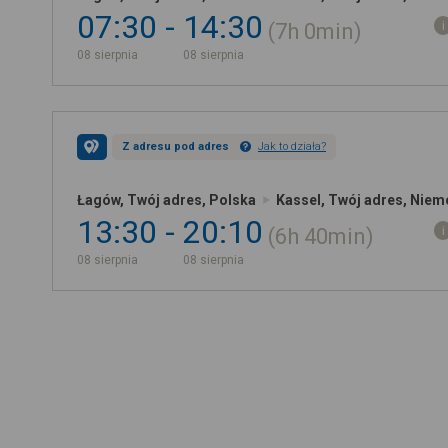
07:30
14:30
7h
0min
08 sierpnia
08 sierpnia
Z adresu pod adres
Jak to działa?
Łagów, Twój adres, Polska
Kassel, Twój adres, Niem
13:30
20:10
6h
40min
08 sierpnia
08 sierpnia