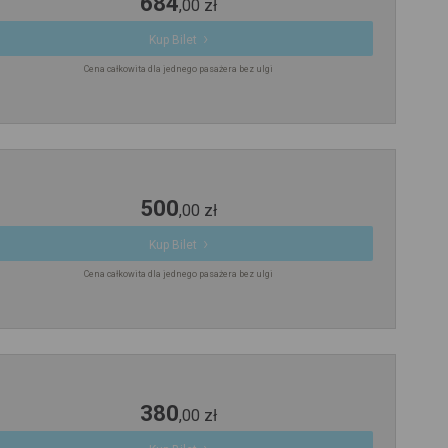
684
,
00
zł
Kup Bilet
Cena całkowita dla jednego pasażera bez ulgi
500
,
00
zł
Kup Bilet
Cena całkowita dla jednego pasażera bez ulgi
380
,
00
zł