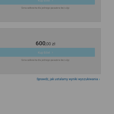
Kup Bilet
Cena całkowita dla jednego pasażera bez ulgi
600
,
00
zł
Kup Bilet
Cena całkowita dla jednego pasażera bez ulgi
Sprawdź, jak ustalamy wyniki wyszukiwania