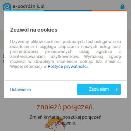
Rozkład Jazdy | Bilety
Bilety okresowe
Zezwól na cookies
Łady-Borowe
Cieciorki
zmień kryteria
Używamy plików cookies i podobnych technologii w celu
07.08.2026 | -- : --
świadczenia i ciągłego ulepszania naszych usług oraz
prezentowania promowanych usług zgodnie z
Łady-Borowe → Cieciorki
zainteresowaniami użytkowników. Wyrażoną zgodę
możesz w dowolnym momencie cofnąć lub zmienić.
Rozkład jazdy i bilety
Więcej informacji w
Polityce prywatności
.
Ustawienia
Zezwalam
Upss... Nie udało nam się
znaleźć połączeń.
Zmień kryteria i poszukaj połączeń
ponownie.