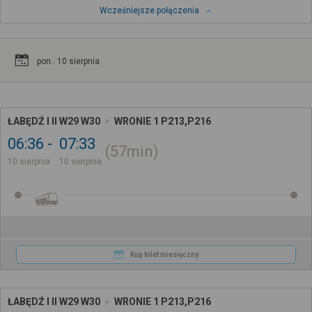
Wcześniejsze połączenia
pon.. 10 sierpnia
ŁABĘDŹ I II W29 W30
WRONIE 1 P213,P216
06:36
07:33
57min
10 sierpnia
10 sierpnia
Kup bilet miesięczny
ŁABĘDŹ I II W29 W30
WRONIE 1 P213,P216