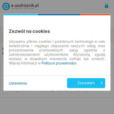
Rozkład Jazdy | Bilety
Bilety okresowe
Zezwól na cookies
Łabędź
Wronie
zmień kryteria
08.08.2026 | -- : --
Używamy plików cookies i podobnych technologii w celu
świadczenia i ciągłego ulepszania naszych usług oraz
Łabędź → Wronie
prezentowania promowanych usług zgodnie z
Rozkład jazdy i bilety
zainteresowaniami użytkowników. Wyrażoną zgodę
możesz w dowolnym momencie cofnąć lub zmienić.
Więcej informacji w
Polityce prywatności
.
Nie znaleźliśmy połączeń na podany dzień
Ustawienia
Zezwalam
Poniżej przedstawiamy dostępne połączenia z innych dat