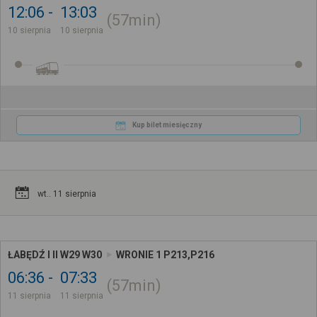
12:06
13:03
57min
10 sierpnia
10 sierpnia
Kup bilet miesięczny
wt.. 11 sierpnia
ŁABĘDŹ I II W29 W30
WRONIE 1 P213,P216
06:36
07:33
57min
11 sierpnia
11 sierpnia