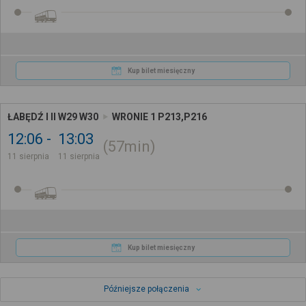
Kup bilet miesięczny
ŁABĘDŹ I II W29 W30
WRONIE 1 P213,P216
12:06
13:03
57min
11 sierpnia
11 sierpnia
Kup bilet miesięczny
Późniejsze połączenia